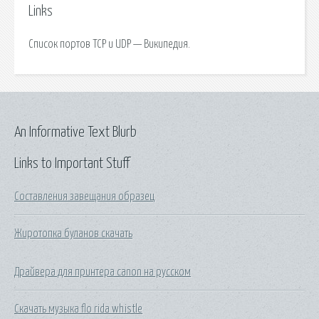
Links
Список портов TCP и UDP — Википедия.
An Informative Text Blurb
Links to Important Stuff
Составления завещания образец
Жиротопка буланов скачать
Драйвера для принтера canon на русском
Скачать музыка flo rida whistle