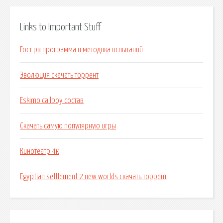
Links to Important Stuff
Гост рв программа и методика испытаний
Эволюция скачать торрент
Eskimo callboy состав
Скачать самую популярную игры
Кинотеатр 4к
Egyptian settlement 2 new worlds скачать торрент