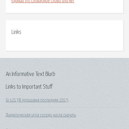
Единый это словарное слово или нет
Links
An Informative Text Blurb
Links to Important Stuff
Gi s2138 прошивка последняя 2015
Дидактическая игра соседи числа скачать