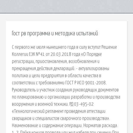
Гост рв программа и методика испытаний
С первого же июля нынешнего года в силу вступит Решение
Коллегии ЕЭК №41 от 20.03.2018 года «О Порядке
регистрации, приостановления, возобновления и
прекращения действия деклараций. - актуализированы
политика и цели предприятия в области качества в
соответствии с требованиями ГОСТ Р ИСО 9001-2008.
Руководитель и участник создания руководящих документов
по планированию и организации разработки и производства
вооружения и военной техники. РД 03-495-02
«Технологический регламент проведения аттестации
сварщиков и специалистов сварочного производства».
Наименование и содержание операции. Норматив расхода.
1. 2. Пайка концов провода или жил кабеля при сечении При