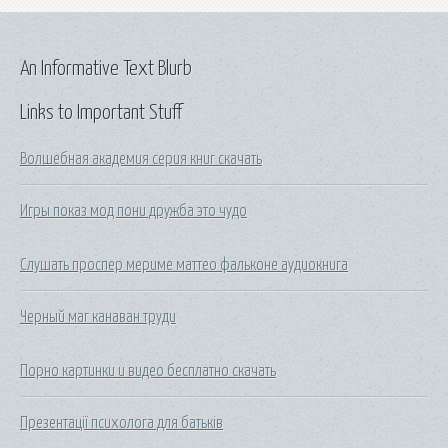
An Informative Text Blurb
Links to Important Stuff
Волшебная академия серия книг скачать
Игры показ мод пони дружба это чудо
Слушать проспер мериме маттео фальконе аудиокнига
Черный маг канаван труди
Порно картинки и видео бесплатно скачать
Презентації психолога для батьків