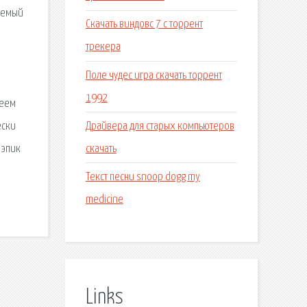
жаемый
Скачать виндовс 7 с торрент
трекера
Поле чудес игра скачать торрент
1992
леем
Драйвера для старых компьютеров
ески
скачать
 эпик
Текст песни snoop dogg my
medicine
Links