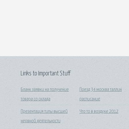
Links to Important Stuff
Бланк заявки на получение
Поезд 34 москва таллин
товара со склада
расписание
Презентация типы высшей
Что то в воздухе 2012
нервной деятельности