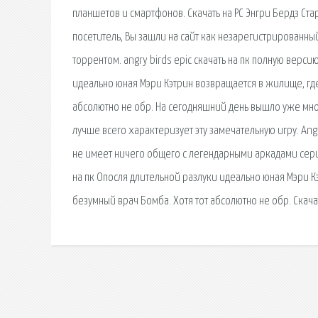
планшетов и смартфонов. Скачать на РС Энгри Бердз Ста
посетитель, Вы зашли на сайт как незарегистрированный п
торрентом. angry birds epic скачать на пк полную верси
идеально юная Мэри Кэтрин возвращается в жилище, гд
абсолютно не обр. На сегодняшний день вышло уже множ
лучше всего характеризует эту замечательную игру. Ang
не имеет ничего общего с легендарными аркадами серии «
на пк Опосля длительной разлуки идеально юная Мэри 
безумный врач Бомба. Хотя тот абсолютно не обр. Скача