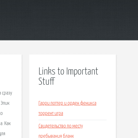
Links to Important
Stuff
а сразу
 Эпик
Гарри поттер и орден феникса
со
торрент игра
а. Как
Свидетельство по месту
для
пребывания бланк