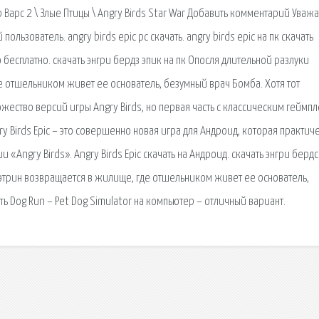
р Варс 2 \ Злые Птицы \ Angry Birds Star War Добавить комментарий Ува
ользователь. angry birds epic pc скачать. angry birds epic на пк скачать
ю бесплатно. скачать энгри бердз эпик на пк Опосля длительной разлуки
е отшельником живет ее основатель, безумный врач Бомба. Хотя тот
ество версий игры Angry Birds, но первая часть с классическим геймп
ry Birds Epic – это совершенно новая игра для Андроид, которая практич
Angry Birds». Angry Birds Epic скачать на Андроид. скачать энгри бердс
Кэтрин возвращается в жилище, где отшельником живет ее основатель,
ть Dog Run – Pet Dog Simulator на компьютер – отличный вариант.