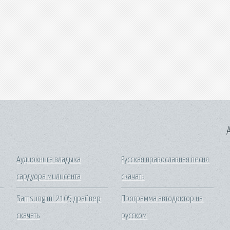
A
Аудиокнига владыка
Русская православная песня
сардуора милисента
скачать
Samsung ml 2105 драйвер
Программа автодоктор на
скачать
русском