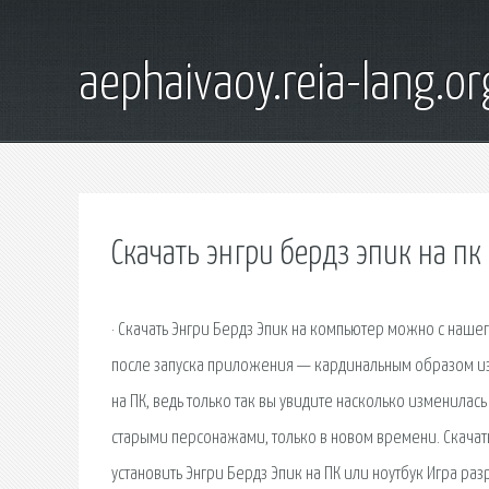
aephaivaoy.reia-lang.or
Скачать энгри бердз эпик на пк
· Скачать Энгри Бердз Эпик на компьютер можно с нашего
после запуска приложения — кардинальным образом изм
на ПК, ведь только так вы увидите насколько изменилась
старыми персонажами, только в новом времени. Скачат
установить Энгри Бердз Эпик на ПК или ноутбук Игра ра