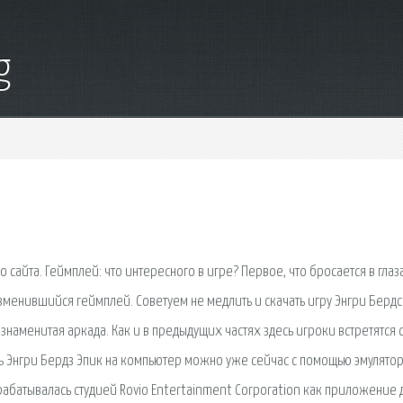
g
 сайта. Геймплей: что интересного в игре? Первое, что бросается в глаз
енившийся геймплей. Советуем не медлить и скачать игру Энгри Бердс
 знаменитая аркада. Как и в предыдущих частях здесь игроки встретятся 
ь Энгри Бердз Эпик на компьютер можно уже сейчас с помощью эмулятор
зрабатывалась студией Rovio Entertainment Corporation как приложение 