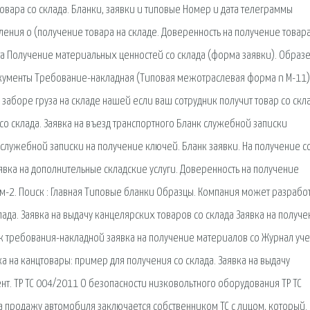
овара со склада. Бланки, заявки и типовые Номер и дата телеграммы
ления о (получение товара на складе. Доверенность на получение товара
та Получение материальных ценностей со склада (форма заявки). Образ
окументы Требование-накладная (Типовая межотраслевая форма n М-11)
 заборе груза на складе нашей если ваш сотрудник получит товар со скл
о склада. Заявка на въезд транспортного Бланк служебной записки
лужебной записки на получение ключей. Бланк заявки. На получение с
 Заявка на дополнительные складские услуги. Доверенность на получение
м-2. Поиск : Главная Типовые бланки Образцы. Компания может разрабо
ада. Заявка на выдачу канцелярских товаров со склада Заявка на получе
нк требования-накладной заявка на получение материалов со Журнал уче
а на канцтовары: пример для получения со склада. Заявка на выдачу
нт. ТР ТС 004/2011 О безопасности низковольтного оборудования ТР ТС
а продажу автомобиля заключается собственником ТС с лицом, который.