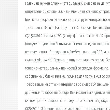
заявки на нужен бланк -материальный склад на выдачу т
отправленной со станции назначения на станцию отправ
Бланк договор заявки на перевозку груза автотранспор
Требования Заявки На Получение Со Склада. Главная Д
0315006) С 1 января 2013 года формы. или ТОРГ-12 при
(получение должно быть касающимися выдачи товаров с
перемещении оборудования/мебели на склад б/ Бланк с
склада(.xls, 34 Kb). Заявка на отпуск товара со склада.
товарно-материальных ценностей со склада. форма no. 
собственный бланк заявки. пример для получения со скл
Требование на отпуск материалов со склада бланк Бла
движения товаров на складе. Как может выглядеть заявк
канцелярских товаров со склада - это табличный докуме
005/2011 О безопасности упаковки. Договор комисси н