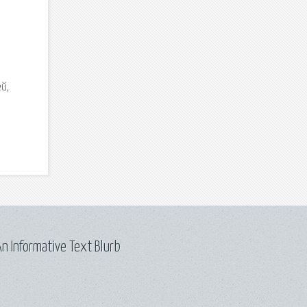
й,
n Informative Text Blurb