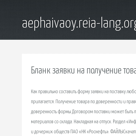
aephaivaoy.reia-lang.or
Бланк заявки на получение това
Как правильно составить форму заявки на поставку люб
прилагается. Получение товара по доверенности и пра
доверенность формы Договором поставки может быть п
материалов со склада. Накладная на отпуск. Раздел «И
и дочерних обществ ПАО «НК «Роснефть». ФАЙЛЫСкачать 