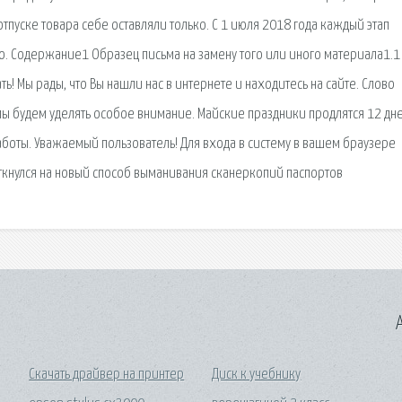
тпуске товара себе оставляли только. С 1 июля 2018 года каждый этап
. Содержание1 Образец письма на замену того или иного материала1.1
! Мы рады, что Вы нашли нас в интернете и находитесь на сайте. Слово
ы будем уделять особое внимание. Майские праздники продлятся 12 дне
боты. Уважаемый пользователь! Для входа в систему в вашем браузере
ткнулся на новый способ выманивания сканеркопий паспортов
A
Скачать драйвер на принтер
Диск к учебнику