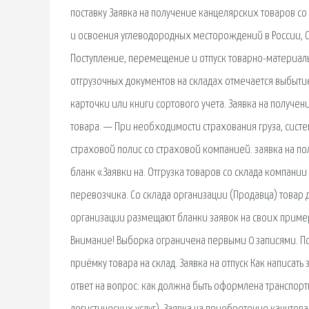
поставку Заявка на получение канцелярских товаров со 
и освоения углеводородных месторождений в России, С
Поступление, перемещение и отпуск товарно-материал
отгрузочных документов на складах отмечается выбыти
карточки или книги сортового учета. Заявка на получен
товара. — При необходимости страхования груза, сис
страховой полис со страховой компанией. заявка на п
бланк «Заявки на. Отгрузка товаров со склада компании
перевозчика. Со склада организации (Продавца) това
организации размещают бланки заявок на своих пример 
Внимание! Выборка ограничена первыми 0 записями. Пож
приёмку товара на склад. Заявка на отпуск Как написать
ответ на вопрос: как должна быть оформлена транспор