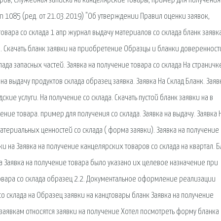
аров, Служебная записка на канцелярские товары, пример для получения
 n 1085 (ред. от 21.03.2019) "Об утверждении Правил оценки заявок,
вара со склада 1 апр журнал выдачу материалов со склада бланк заявк
. Скачать бланк заявки на приобретение Образцы и бланки доверенност
ада запасных частей. Заявка на получение товара со склада На страничк
 выдачу продуктов склада образец заявка. Заявка На Склад Бланк. Заяв
ские услуги. На получение со склада. Скачать пустой бланк заявки на в
ие товара. пример для получения со склада. Заявка на выдачу. Заявка 
териальных ценностей со склада ( форма заявки). Заявка на получение
и на Заявка на получение канцелярских товаров со склада на квартал. 
а Заявка на получение товара было указано их целевое назначение при
товара со склада образец 2.2. Документальное оформление реализации
со склада на Образец заявки на канцтовары бланк Заявка на получение
 заявкам относятся заявки на получение Хотел посмотреть форму бланка