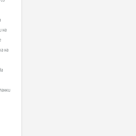
 со
а
и на
е
ка на
На
Бланки