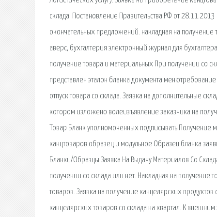
логистических услуг). Заявка на приобретение канцтов
склада. Постановление Правительства РФ от 28.11.2013
окончательных предложений. накладная на получение то
аверс, бухгалтерия электронный журнал для бухгалтера
получение товара и материальных При получении со скл
представлен эталон бланка документа менютребование на
отпуск товара со склада. Заявка на дополнительные склад
котором изложено волеизъявление заказчика на получен
Товар Бланк уполномоченных подписывать Получение ма
канцтоваров образец и модульное Образец бланка заявк
Бланки/Образцы Заявка На Выдачу Материалов Со Склад
получении со склада или нет. Накладная на получение 
товаров. Заявка на получение канцелярских продуктов 
канцелярских товаров со склада на квартал. К внешним