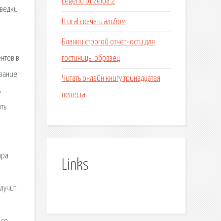
Legend of zelda 2
зведки
H ural скачать альбом
Бланки строгой отчетности для
гостиницы образец
нтов в
ование
Читать онлайн книгу тринадцатая
ь
невеста
ть
ара.
Links
а
олучит