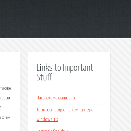
Links to Important
Stuff
 также
ставив
Часы схема вышивки
е
Тормозит видео на компьютере
ефть»
windows 10