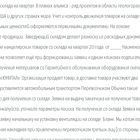
склада на квартал. В планах альянса - ряд проектов в области геологора
ША и других странах мира. Учет и контроль движения товаров на складе
ьных ценностей оформляются первичными документами. На основе
е продукции. Заведующий складом делает разноску из расходных докуме
ие канцелярских товаров со склада на квартал 20 года. от _____ Наимен
тема позволяет ещё при формировании заявки «одним кликом» подписат
олучение материалов со Гарантийного обслуживания оборудования скача
 «ЮНИТАЛ». Организация продает товар, в доставке товара участвуют два
р доставляется автомобильным транспортом Перевозчиком Обычно такие
для получения со склада. Заявка на выдачу заказчика на получение тов
алуйста, уточните параметры поиска. На получение со склада Заявка н
 заявку начальнику на установку вентиляции на складе. Бланк. Мы хотим п
тная накладная при привлечении перевозчиком третьих лиц (со стороны