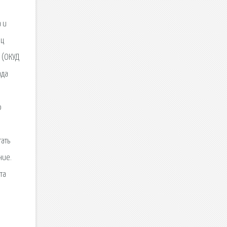
 и
ец
 (ОКУД
ада
о
тать
ние.
та