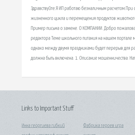
Здравствуйте.Я ИП работаю безналичным расчетом.При о
жизненного цикла и перемещения продуктов животного
Пример письма о замене. О КОМПАНИИ. Добро пожаловать
редактора Теме школьного питания на нашем портале м
однако между двумя праздниками будет перерыв для ра
должна быть включена. 1. Описание мошенничества. На
Links to Important Stuff
Инна георгиева гибкий
Фабрика героев игра