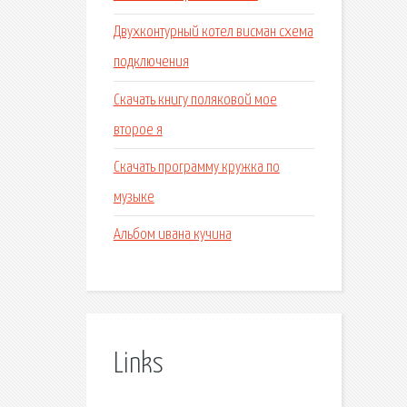
Двухконтурный котел висман схема
подключения
Скачать книгу поляковой мое
второе я
Скачать программу кружка по
музыке
Альбом ивана кучина
Links