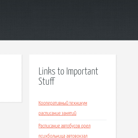
Links to Important
Stuff
Кооперативный техникум
расписание занятий
Расписание автобусов орел
психбольница автовокзал