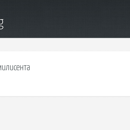
g
милисента