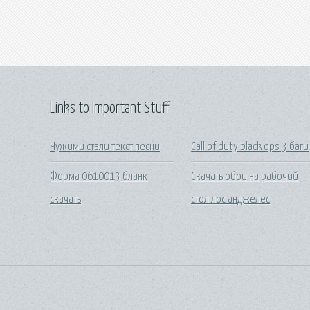
Links to Important Stuff
Чужими стали текст песни
Call of duty black ops 3 баги
Форма 0610013 бланк
Скачать обои на рабочий
скачать
стол лос анджелес