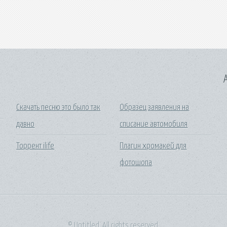
A
Скачать песню это было так
Образец заявления на
давно
списание автомобиля
Торрент ilife
Плагин хромакей для
фотошопа
© Untitled. All rights reserved.