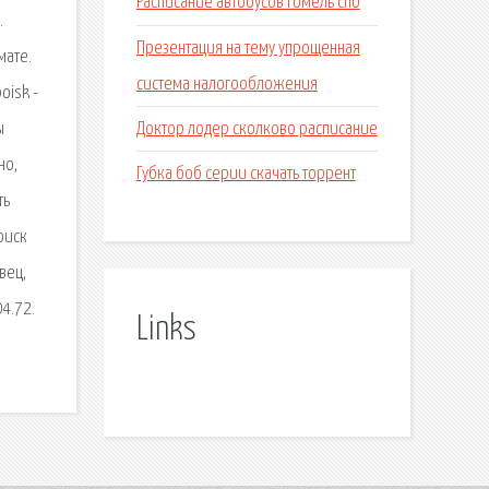
Расписание автобусов гомель спб
.
Презентация на тему упрощенная
мате.
система налогообложения
oisk -
Доктор лодер сколково расписание
ы
но,
Губка боб серии скачать торрент
ть
оиск
вец,
04.72.
Links