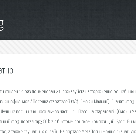
g
атно
ити спилен 14 раз поименован 21. пожалуйста настороженно решебники
з кинофильмов / Песенка старателей (т/ф 'Смок и Малыш'). Скачать mp3 
 Лучшие песни из кинофильмов часть - 1 - Песенка старателей (Смок и 
кальный mp3-портал mp3CC.biz с быстрым поиском композиций. Здесь Вы 
тве, а также слушать их онлайн. На портале МегаПесни можно скачать л