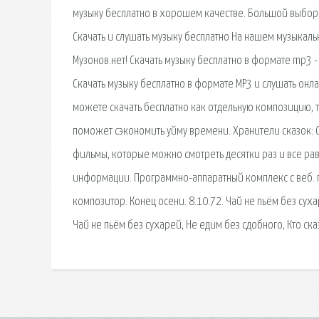
музыку бесплатно в хорошем качестве. Большой выбор 
Скачать и слушать музыку бесплатно На нашем музыкаль
Музонов.нет! Скачать музыку бесплатно в формате mp3 -
Скачать музыку бесплатно в формате MP3 и слушать онла
можете скачать бесплатно как отдельную композицию, т
поможет сэкономить уйму времени. Хранители сказок: С
фильмы, которые можно смотреть десятки раз и все равн
информации. Программно-аппаратный комплекс с веб. поэ
композитор. Конец осени. 8.10.72. Чай не пьём без суха
Чай не пьём без сухарей, Не едим без сдобного, Кто ск