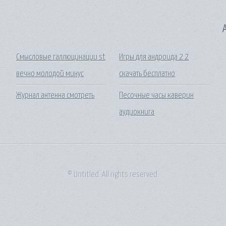
A
Смысловые галлюцинации st
Игры для андроида 2 2
вечно молодой минус
скачать бесплатно
Журнал антенна смотреть
Песочные часы каверин
аудиокнига
© Untitled. All rights reserved.