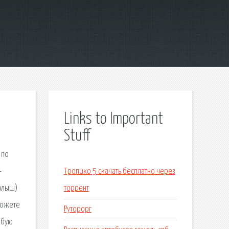
Links to Important
Stuff
 по
-
Тропико 5 скачать бесплатно через
Малыш)
торрент
можете
Руторорг
юбую