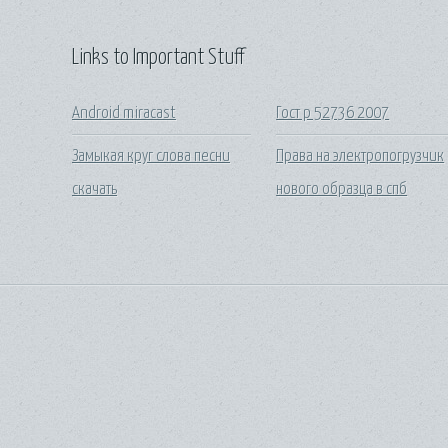
Links to Important Stuff
Android miracast
Гост р 52736 2007
Замыкая круг слова песни
Права на электропогрузчик
скачать
нового образца в спб