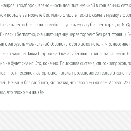
жанров и подборок, возможность делиться музыкой в социальных сетях
ном портале вы можете бесплатно слушать песни и скачать музыку в фор
 Скачать песни бесплатно онлайн - Слушать музыку без регистрации. Mp3p
йн песни бесплатно, скачивать музыку через торрент без регистрации. В
ак и загрузить музыкальный сборник любого исполнителя, что, несомнен
казки Бажова Павла Петровича. Скачать бесплатно или читать онлайн. Ес
о не будет скучно. Это, конечно. Поисковая сиcтема, список запросов, п
т, поэт-песенник, автор-исполнитель, прозаик, актёр театра и кино, пе
рей, Не едим без сдобного, Кто сказал, что плохо мы живём. Апрель. 22.
азал, что плохо мы живём.