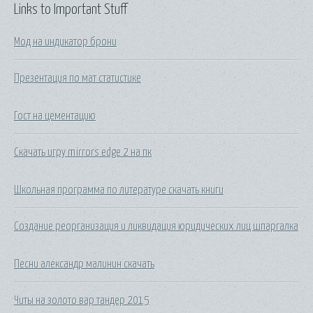
Links to Important Stuff
Мод на индикатор брони
Презентация по мат статистике
Гост на цементацию
Скачать игру mirrors edge 2 на пк
Школьная программа по литературе скачать книги
Создание реорганизация и ликвидация юридических лиц шпаргалка
Песни александр малинин скачать
Читы на золото вар тандер 2015