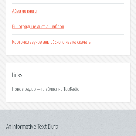
Айви ли книги
Виноградные листья шаблон
Карточки звуков английского языка скачать
Links
Новое радио — плейлист на TopRadio.
An Informative Text Blurb