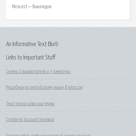
Miracast — Википедия.
An Informative Text Blurb
Links to Important Stuff
Схема 2 выключателя и 3 лампочки
Решебник по английскому языку 8 классов
Текст песни иова ищу мужа
Create mi account перевод
Бактериофаг стафилококковый схема лечения