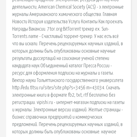
деятельности; American Chemical Society (ACS) - э лектронные
журналы Американского химического общества. Главная
Новости История издательства Услуги Контакты Как проехать
Награды Вакансии. 7tor.org BitTorrent трекер ex. Sun-
Torrents.name - Счастливый торрент-трекер. У нас есть всё
что вы искали. Перечень рецензируемых научных изданий, в
которых должны быть опубликованы основные научные
результаты диссертаций на соискание ученой степени
кандидата наук Объединенный каталог Пресса России -
ресурс для оформления подписки на журналы и газеты.
Вектор науки Тольяттинского государственного университета
http://edu.tltsu.ru/sites/site.php?s=3456 m=43034. Скачать
электронные книги в формате fb2, txt, rtf бесплатно без
регистрации. vipishi.ru - интернет-магазин подписки на газеты
и журналы. Электронные версии изданий. Желтые страницы -
бизнес справочник предприятий и коммерческих
предложений. Перечень рецензируемых научных изданий, в
которых должны быть опубликованы основные. научное