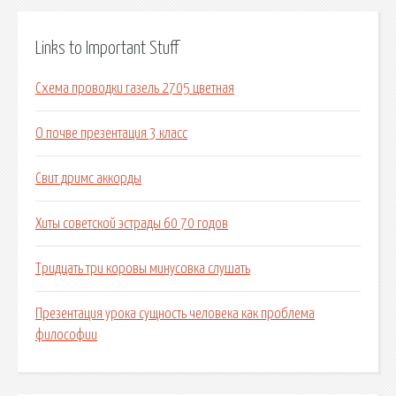
Links to Important Stuff
Схема проводки газель 2705 цветная
О почве презентация 3 класс
Свит дримс аккорды
Хиты советской эстрады 60 70 годов
Тридцать три коровы минусовка слушать
Презентация урока сущность человека как проблема
философии