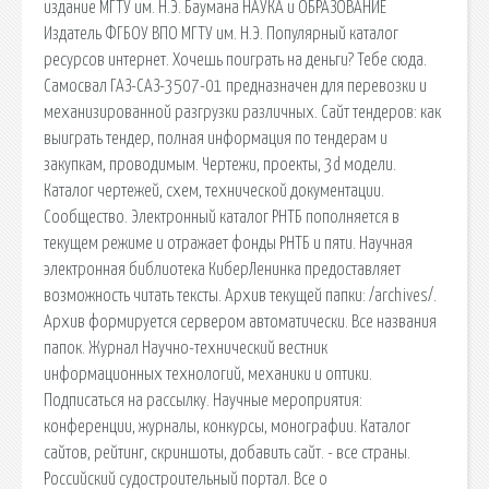
издание МГТУ им. Н.Э. Баумана НАУКА и ОБРАЗОВАНИЕ
Издатель ФГБОУ ВПО МГТУ им. Н.Э. Популярный каталог
ресурсов интернет. Хочешь поиграть на деньги? Тебе сюда.
Самосвал ГАЗ-САЗ-3507-01 предназначен для перевозки и
механизированной разгрузки различных. Сайт тендеров: как
выиграть тендер, полная информация по тендерам и
закупкам, проводимым. Чертежи, проекты, 3d модели.
Каталог чертежей, схем, технической документации.
Сообщество. Электронный каталог РНТБ пополняется в
текущем режиме и отражает фонды РНТБ и пяти. Научная
электронная библиотека КиберЛенинка предоставляет
возможность читать тексты. Архив текущей папки: /archives/.
Архив формируется сервером автоматически. Все названия
папок. Журнал Научно-технический вестник
информационных технологий, механики и оптики.
Подписаться на рассылку. Научные мероприятия:
конференции, журналы, конкурсы, монографии. Каталог
сайтов, рейтинг, скриншоты, добавить сайт. - все страны.
Российский судостроительный портал. Все о