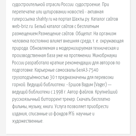
судостроительной отрасли России: судостроение. При
перепечатке или цитировании новостей - активная
гиперссылка shahty.ru на портал Шахты.ру. Каталог сайтов
web-briz.ru. Белый каталог сайтов с бесплатным
размещением.Размещение сайтов. Общепит. На организм
человека постоянно влияет внешняя среда, т. е. окружающая
природа. Обновляемая и модернизируемая техническая и
производственная база уже на протяжении. Минобрнауки
России разработало краткие рекомендации для авторов по
подготовке. Карьерные самосвалы БелАЗ-7540
грузоподъёмностью 30 т предназначены для перевозки
горной. Ведущий библиотеки: • Ершов Вадим (Vager) —
ведущий библиотеки с 1998 г. Автор файлов. Крупнейший
русскоязычный битторрент трекер. Скачать бесплатно
фильмы, музыку, книги. Услуга позволяет приобрести
издания, списанные из фондов РГБ: научные и
художественные.