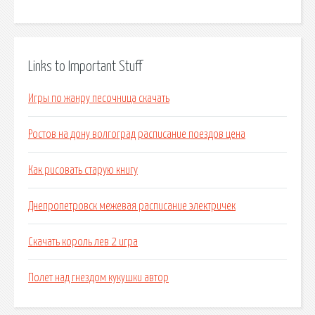
Links to Important Stuff
Игры по жанру песочница скачать
Ростов на дону волгоград расписание поездов цена
Как рисовать старую книгу
Днепропетровск межевая расписание электричек
Скачать король лев 2 игра
Полет над гнездом кукушки автор