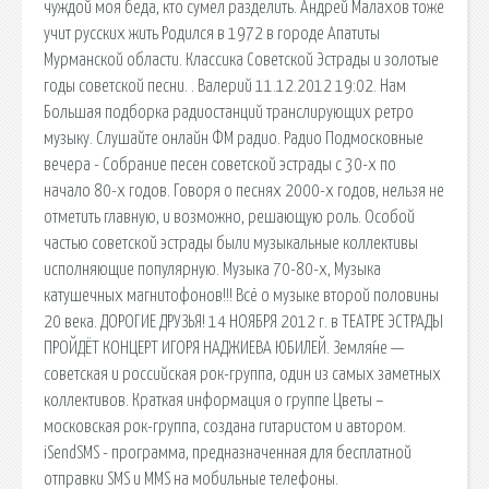
чуждой моя беда, кто сумел разделить. Андрей Малахов тоже
учит русских жить Родился в 1972 в городе Апатиты
Мурманской области. Классика Советской Эстрады и золотые
годы советской песни. . Валерий 11.12.2012 19:02. Нам
Большая подборка радиостанций транслирующих ретро
музыку. Слушайте онлайн ФМ радио. Радио Подмосковные
вечера - Собрание песен советской эстрады с 30-х по
начало 80-х годов. Говоря о песнях 2000-х годов, нельзя не
отметить главную, и возможно, решающую роль. Особой
частью советской эстрады были музыкальные коллективы
исполняющие популярную. Музыка 70-80-х, Музыка
катушечных магнитофонов!!! Всё о музыке второй половины
20 века. ДОРОГИЕ ДРУЗЬЯ! 14 НОЯБРЯ 2012 г. в ТЕАТРЕ ЭСТРАДЫ
ПРОЙДЁТ КОНЦЕРТ ИГОРЯ НАДЖИЕВА ЮБИЛЕЙ. Земля́не —
советская и российская рок-группа, один из самых заметных
коллективов. Краткая информация о группе Цветы –
московская рок-группа, создана гитаристом и автором.
iSendSMS - программа, предназначенная для бесплатной
отправки SMS и MMS на мобильные телефоны.