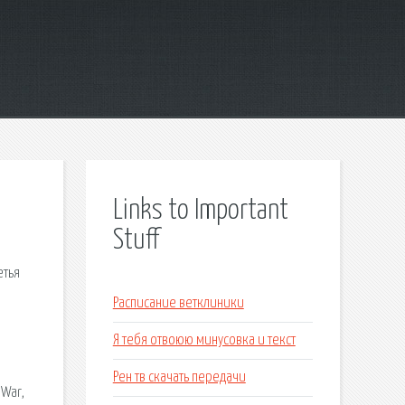
Links to Important
Stuff
етья
Расписание ветклиники
Я тебя отвоюю минусовка и текст
Рен тв скачать передачи
 War,