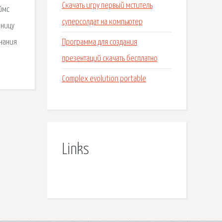
Скачать игру первый мститель
ймс
суперсолдат на компьютер
аницу
Программа для создания
знания
презентаций скачать бесплатно
Complex evolution portable
Links