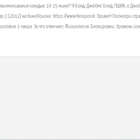
за вычмокивания каждые 10-15 минут? Я Бонд, Джеймс Бонд, ПШИК, о Дже
р 3 (2012) на КиноПоиске: https://www.kinopoisk. Привет! Посмотри стр
словие 1 чакра. За что отвечает; Физиология; Блокировки; Уровень со