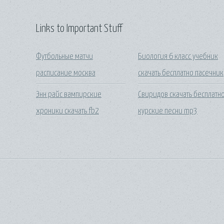
Links to Important Stuff
Футбольные матчи
Биология 6 класс учебник
расписание москва
скачать бесплатно пасечник
Энн райс вампирские
Свиридов скачать бесплатн
хроники скачать fb2
курские песни mp3