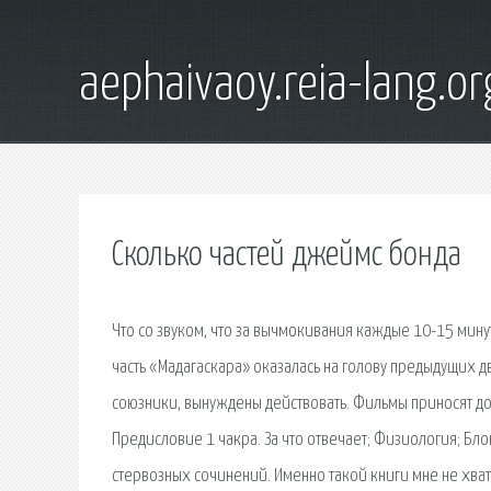
aephaivaoy.reia-lang.or
Сколько частей джеймс бонда
Что со звуком, что за вычмокивания каждые 10-15 мину
часть «Мадагаскара» оказалась на голову предыдущих дв
союзники, вынуждены действовать. Фильмы приносят до
Предисловие 1 чакра. За что отвечает; Физиология; Б
стервозных сочинений. Именно такой книги мне не хват