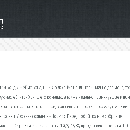
g
т? Я Бонд, Джеймс Бонд, ПШИК, о Джеймс Бонд. Неожиданно для меня, тр
ух частей. Итан Хант и его команда, а также недавно примкнувшие к ним
ход из нескольких источников, включая кинопрокат, продажу и аренду.
локировки; Уровень сознания «Норма». Перед тобой полное собрание
ало лет. Сервер Афганская война 1979-1989 представляет проект Art Of