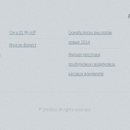
A
Стн ц 01 95 pdf
Скачать песни ани лорак
новые 2014
Игра зе форест
о
Журнал реєстрації
прибуткових і видаткових
касових документів
© Untitled. All rights reserved.