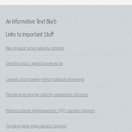
An Informative Text Blurb
Links to Important Stuff
Квн лучшие игры скачать торрент
Онлайн игры с джойстиком на пк
Скачать программу учета трафика интернета
Перевод на другую работу заявление образец
Непристойное предложение 1993 скачать торрент
Торчвуд день чуда скачать торрент