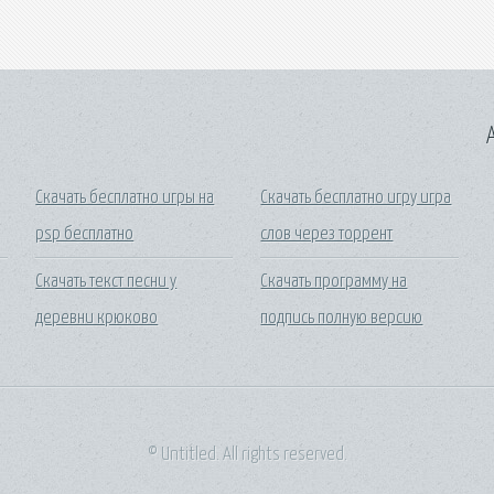
A
Скачать бесплатно игры на
Скачать бесплатно игру игра
psp бесплатно
слов через торрент
Скачать текст песни у
Скачать программу на
деревни крюково
подпись полную версию
© Untitled. All rights reserved.