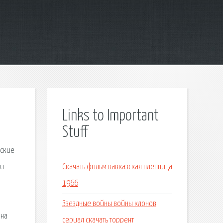
Links to Important
Stuff
еские
ни
Скачать фильм кавказская пленница
1966
Звездные войны войны клонов
йна
сериал скачать торрент