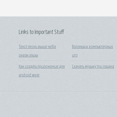
Links to Important Stuff
Текст песни выше неба
Взломщик компьютерных
океан эльзы
игр
Как создать приложение для
Скачать музыку три пацана
android wear