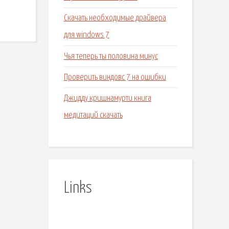
Скачать необходимые драйвера
для windows 7
Чья теперь ты половина минус
Проверить виндовс 7 на ошибки
Джидду кришнамурти книга
медитаций скачать
Links