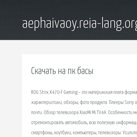
aephaivaoy.reia-lang.or
Скачать на пк басы
ROG Strix X470-F Gaming – это материнская плата форма
характеристики, обзоры, фото продукта. Плееры Sony 
почти. Обзор телевизора XiaoMi Mi TV4A. Особенности
отремонтировать автомобиль, всю полезную информацию 
смартфоны, ноутбуки, компьютеры, телевизоры. Усилите