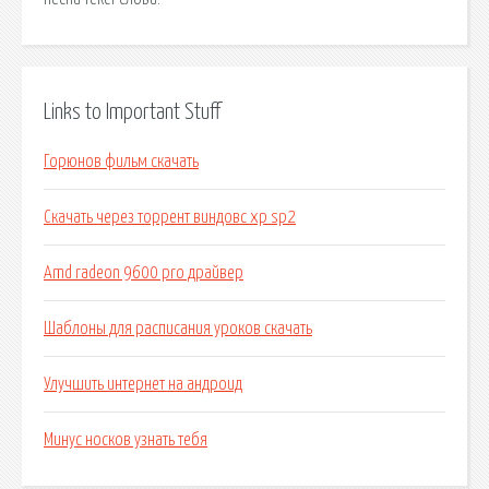
Links to Important Stuff
Горюнов фильм скачать
Скачать через торрент виндовс хр sp2
Amd radeon 9600 pro драйвер
Шаблоны для расписания уроков скачать
Улучшить интернет на андроид
Минус носков узнать тебя