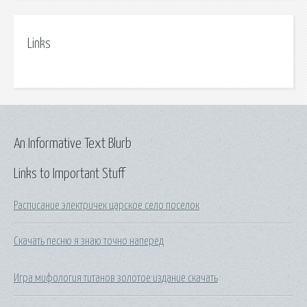
Links
An Informative Text Blurb
Links to Important Stuff
Расписание электричек царское село поселок
Скачать песню я знаю точно наперед
Игра мифология титанов золотое издание скачать