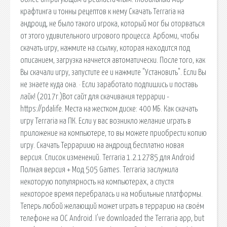
крафтинга и тонны рецептов к нему Скачать Terraria на
андроид, не было такого игрока, который мог бы оторваться
от этого удивительного игрового процесса. Арбоми, чтобы
скачать игру, нажмите на ссылку, которая находится под
описанием, загрузка начнется автоматически. После того, как
Вы скачали игру, запустите ее и нажмите "Установить". Если Вы
не знаете куда она. · Если заработало подпишись и поставь
лайк! (2017г.)Вот сайт для скачивания террарии -
https://pdalife. Места на жестком диске: 400 МБ. Как скачать
игру Terraria на ПК. Если у вас возникло желание играть в
приложение на компьютере, то вы можете приобрести копию
игру. Скачать Террариию на андроид бесплатно новая
версия. Список изменений. Terraria 1.2.12785 для Android
Полная версия + Мод 505 Games. Terraria заслужила
некоторую популярность на компьютерах, а спустя
некоторое время перебралась и на мобильные платформы.
Теперь любой желающий может играть в террарию на своём
телефоне на ОС Android. I've downloaded the Terraria app, but