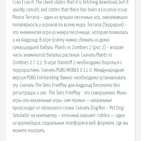
I can't run it. The client states that it is fetching download, but it
quickly cancels and states that there has been a Liscence issue.
Please Terraria – одна из лучших песочных игр, завоевавших
популярность у игроков по всему миру. Terraria (Террария) –
это знаменитая игра из жанра песочница , которая появилась
и на Андроид. В игре Granny нужно сбежать из дома
сумасшедшей бабули. Plants vs Zombies 2 (pvz 2) – вторая
часть знаменитой баталии растения. Скачать Plants vs
Zombies 2 7.2.1. В игре Standoff 2 необходимо бороться с
террористами. Скачать PUBG MOBILE 0.11.0. Международная
версия PUBG Exhilarating. Важно: необходимо устанавливать
эту. Скачать The Sims FreePlay для Андроид бесплатно без
регистрации и смс. The Sims FreePlay - это совершенно. Мини-
игры или казуальные игры: сам термин — казуальные
происходит от латинского слова. Скачать Dog Run – Pet Dog
Simulator на компьютер – отличный вариант. roblox — одна
из крупнейших социальных платформ в веб-формате, где вы
можете поиграть.