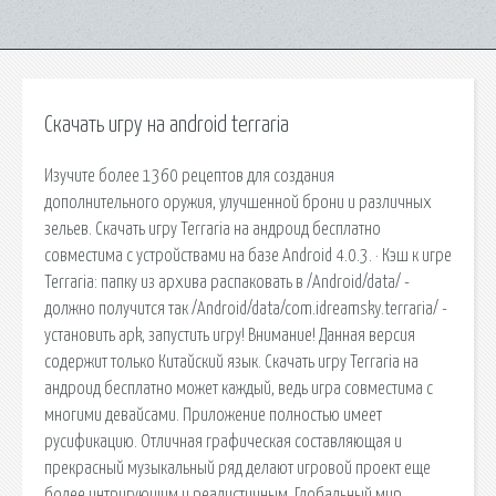
Скачать игру на android terraria
Изучите более 1360 рецептов для создания
дополнительного оружия, улучшенной брони и различных
зельев. Скачать игру Terraria на андроид бесплатно
совместима с устройствами на базе Android 4.0.3. · Кэш к игре
Terraria: папку из архива распаковать в /Android/data/ -
должно получится так /Android/data/com.idreamsky.terraria/ -
установить apk, запустить игру! Внимание! Данная версия
содержит только Китайский язык. Скачать игру Terraria на
андроид бесплатно может каждый, ведь игра совместима с
многими девайсами. Приложение полностью имеет
русификацию. Отличная графическая составляющая и
прекрасный музыкальный ряд делают игровой проект еще
более интригующим и реалистичным. Глобальный мир