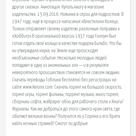
другие сказки». Аннотация. Купить книгу в магазине
издательства. 15.09.2016. Новинка в серии для подростков. В
1947 году, ещё в процессе написания «Властелина Колец»,
Толкин отправляет своему издателю различные поправки к
«Хоббиту».В оригинальной версии 1937 года Голлум был
готов отдать своё кольцо в качестве подарка Бильбо. Что бы
ни утверждала наука, на Земле еще происходят
необъяснимые события. Несколько молодых людей
попадают в одну из аномальных зон — и в результате
невероятного происшествия становятся не совсем людьми.
Скачать переводы Гоблина бесплатно без регистрации на
сайте www.kinona.com. Скачать торент на большой скорости,
торент игры, торент фильмы, торрент музыка, книги торент,
сборники софта, wallpaper обои для рабочего стола » Книги/
Журналы. Как же добраться до этого самого края света, где
обитают великие воины? Получится ли у Сорена и его брата
найти ночных стражей? Смогут ли добрые