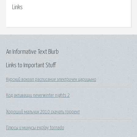
Links
An Informative Text Blurb
Links to Important Stuff
Курский вокзал расписание электричек царицыно
Код активации neverwinter nights 2
Хороший мальчик 2010 скачать торрент
Плюсы и минусы explay tornado