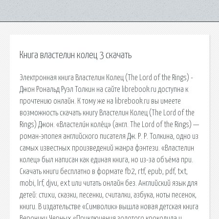
Книга властелин колец 3 скачать
Электронная книга Властелин Колец (The Lord of the Rings) -
Джон Рональд Руэл Толкин на сайте librebook.ru доступна к
прочтению онлайн. К тому же на librebook.ru вы имеете
возможность скачать книгу Властелин Колец (The Lord of the
Rings) Джон. «Властели́н коле́ц» (англ. The Lord of the Rings) —
роман-эпопея английского писателя Дж. Р. Р. Толкина, одно из
самых известных произведений жанра фэнтези. «Властелин
колец» был написан как единая книга, но из-за объёма при.
Скачать книги бесплатно в формате fb2, rtf, epub, pdf, txt,
mobi, lrf, djvu, ext или читать онлайн без. Английский язык для
детей: стихи, сказки, песенки, считалки, азбука, ноты песенок,
книги. В издательстве «Символик» вышла новая детская книга
Вероники Черных «Приключения золотого крокодила и