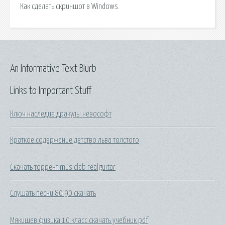
Как сделать скриншот в Windows.
An Informative Text Blurb
Links to Important Stuff
Ключ наследие дракулы невософт
Краткое содержание детство льва толстого
Скачать торрент musiclab realguitar
Слушать песни 80 90 скачать
Мякишев физика 10 класс скачать учебник pdf