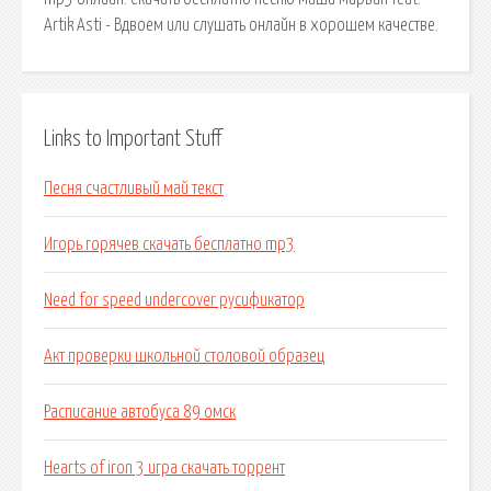
Artik Asti - Вдвоем или слушать онлайн в хорошем качестве.
Links to Important Stuff
Песня счастливый май текст
Игорь горячев скачать бесплатно mp3
Need for speed undercover русификатор
Акт проверки школьной столовой образец
Расписание автобуса 89 омск
Hearts of iron 3 игра скачать торрент