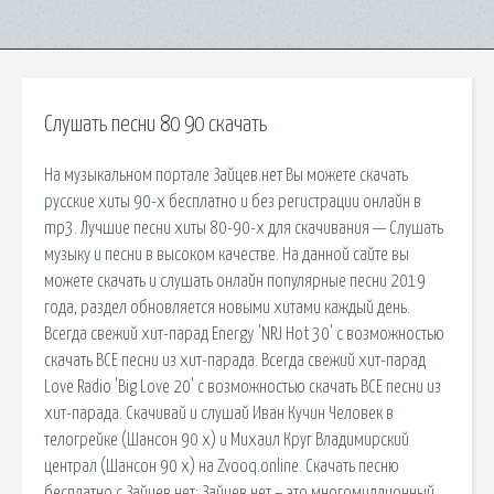
Слушать песни 80 90 скачать
На музыкальном портале Зайцев.нет Вы можете скачать
русские хиты 90-х бесплатно и без регистрации онлайн в
mp3. Лучшие песни хиты 80-90-х для скачивания — Слушать
музыку и песни в высоком качестве. На данной сайте вы
можете скачать и слушать онлайн популярные песни 2019
года, раздел обновляется новыми хитами каждый день.
Всегда свежий хит-парад Energy 'NRJ Hot 30' с возможностью
скачать ВСЕ песни из хит-парада. Всегда свежий хит-парад
Love Radio 'Big Love 20' с возможностью скачать ВСЕ песни из
хит-парада. Скачивай и слушай Иван Кучин Человек в
телогрейке (Шансон 90 х) и Михаил Круг Владимирский
централ (Шансон 90 х) на Zvooq.online. Скачать песню
бесплатно с Зайцев нет: Зайцев нет – это многомиллионный