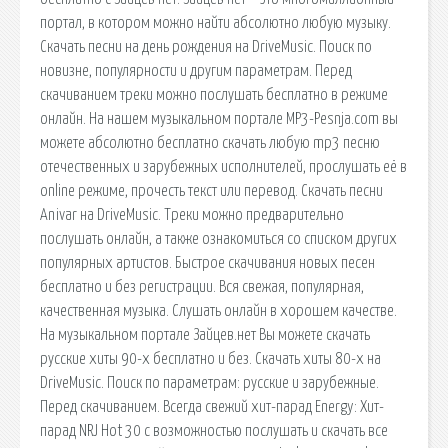
портал, в котором можно найти абсолютно любую музыку.
Скачать песни на день рождения на DriveMusic. Поиск по
новизне, популярности и другим параметрам. Перед
скачиванием треки можно послушать бесплатно в режиме
онлайн. На нашем музыкальном портале MP3-Pesnja.com вы
можете абсолютно бесплатно скачать любую mp3 песню
отечественных и зарубежных исполнителей, прослушать её в
online режиме, прочесть текст или перевод. Скачать песни
Anivar на DriveMusic. Треки можно предварительно
послушать онлайн, а также ознакомиться со списком других
популярных артистов. Быстрое скачивания новых песен
бесплатно и без регистрации. Вся свежая, популярная,
качественная музыка. Слушать онлайн в хорошем качестве.
На музыкальном портале Зайцев.нет Вы можете скачать
русские хиты 90-х бесплатно и без. Скачать хиты 80-х на
DriveMusic. Поиск по параметрам: русские и зарубежные.
Перед скачиванием. Всегда свежий хит-парад Energy: Хит-
парад NRJ Hot 30 с возможностью послушать и скачать все