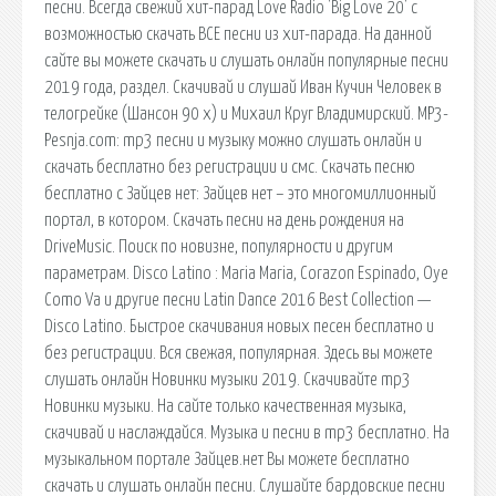
песни. Всегда свежий хит-парад Love Radio 'Big Love 20' с
возможностью скачать ВСЕ песни из хит-парада. На данной
сайте вы можете скачать и слушать онлайн популярные песни
2019 года, раздел. Скачивай и слушай Иван Кучин Человек в
телогрейке (Шансон 90 х) и Михаил Круг Владимирский. MP3-
Pesnja.com: mp3 песни и музыку можно слушать онлайн и
скачать бесплатно без регистрации и смс. Скачать песню
бесплатно с Зайцев нет: Зайцев нет – это многомиллионный
портал, в котором. Скачать песни на день рождения на
DriveMusic. Поиск по новизне, популярности и другим
параметрам. Disco Latino : Maria Maria, Corazon Espinado, Oye
Como Va и другие песни Latin Dance 2016 Best Collection —
Disco Latino. Быстрое скачивания новых песен бесплатно и
без регистрации. Вся свежая, популярная. Здесь вы можете
слушать онлайн Новинки музыки 2019. Скачивайте mp3
Новинки музыки. На сайте только качественная музыка,
скачивай и наслаждайся. Музыка и песни в mp3 бесплатно. На
музыкальном портале Зайцев.нет Вы можете бесплатно
скачать и слушать онлайн песни. Слушайте бардовские песни