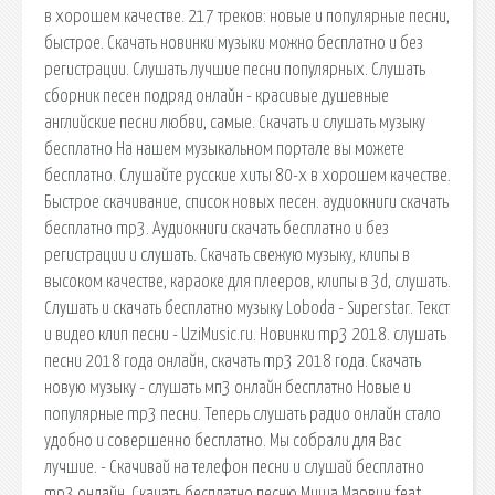
в хорошем качестве. 217 треков: новые и популярные песни,
быстрое. Скачать новинки музыки можно бесплатно и без
регистрации. Слушать лучшие песни популярных. Слушать
сборник песен подряд онлайн - красивые душевные
английские песни любви, самые. Скачать и слушать музыку
бесплатно На нашем музыкальном портале вы можете
бесплатно. Слушайте русские хиты 80-х в хорошем качестве.
Быстрое скачивание, список новых песен. аудиокниги скачать
бесплатно mp3. Аудиокниги скачать бесплатно и без
регистрации и слушать. Скачать свежую музыку, клипы в
высоком качестве, караоке для плееров, клипы в 3d, слушать.
Слушать и скачать бесплатно музыку Loboda - Superstar. Текст
и видео клип песни - UziMusic.ru. Новинки mp3 2018. слушать
песни 2018 года онлайн, скачать mp3 2018 года. Скачать
новую музыку - слушать мп3 онлайн бесплатно Новые и
популярные mp3 песни. Теперь слушать радио онлайн стало
удобно и совершенно бесплатно. Мы собрали для Вас
лучшие. - Скачивай на телефон песни и слушай бесплатно
mp3 онлайн. Скачать бесплатно песню Миша Марвин feat.