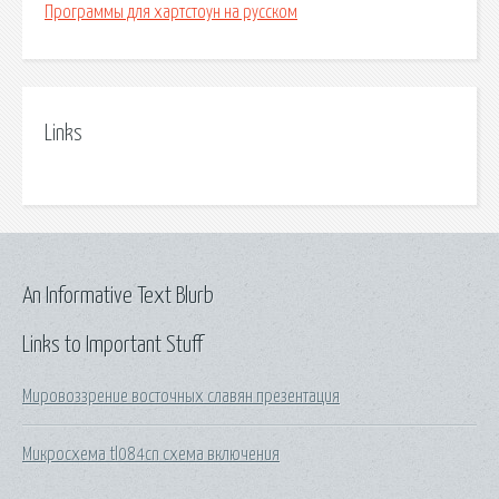
Программы для хартстоун на русском
Links
An Informative Text Blurb
Links to Important Stuff
Мировоззрение восточных славян презентация
Микросхема tl084cn схема включения