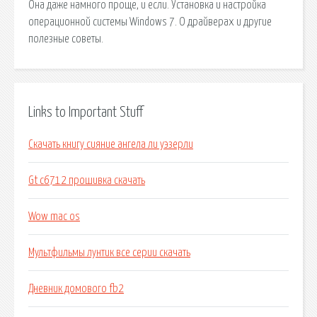
Она даже намного проще, и если. Установка и настройка
операционной системы Windows 7. О драйверах и другие
полезные советы.
Links to Important Stuff
Скачать книгу сияние ангела ли уэзерли
Gt c6712 прошивка скачать
Wow mac os
Мультфильмы лунтик все серии скачать
Дневник домового fb2