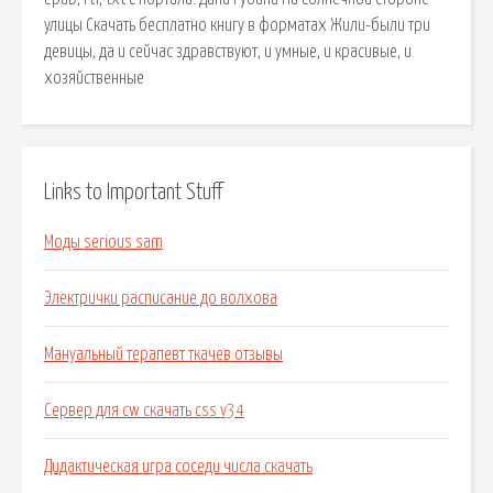
улицы Скачать бесплатно книгу в форматах Жили-были три
девицы, да и сейчас здравствуют, и умные, и красивые, и
хозяйственные
Links to Important Stuff
Моды serious sam
Электрички расписание до волхова
Мануальный терапевт ткачев отзывы
Сервер для cw скачать css v34
Дидактическая игра соседи числа скачать