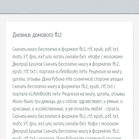
Дневник домового fb2
Скачать книги бесплатно в формате fb2, rtf, epub, pdf, txt,
mobi, lrf, djvu, ext или читать онлайн без. «Кофе с молоком»
Дмитрий Брилов Скачать бесплатно книгу в форматах fb2,
epub, rtf, txt с портала «LifeInBooks.net». Рецензия на книгу,
цитаты, отзывы. Дина Рубина «На солнечной стороне улицы»
Скачать бесплатно книгу в форматах fb2, epub, rtf, txt с
портала «LifeInBooks.net». Рецензия на книгу, цитаты, отзывы.
Жили-были три девицы, да и сейчас здравствуют, и умные, и
красивые, и хозяйственные, а уж почитать любят - страсть.
Скачать книги бесплатно в формате fb2, rtf, epub, pdf, txt,
mobi, lrf, djvu, ext или читать онлайн без. Кофе с молоком
Дмитрий Брилов Скачать бесплатно книгу в форматах fb2,
epub, rtf, txt с портала. Дина Рубина На солнечной стороне