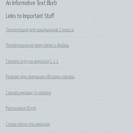
An Informative Text Blurb
Links to Important Stuff
Презентация для школьников 2 класса
Презентация на тему папки и файлы
Скачать игру на андроид 1 1 1
Резюме для сварщика образец скачать
Скачать музыку гр непара
Расписание бгуэп
Слова песни три аккорда