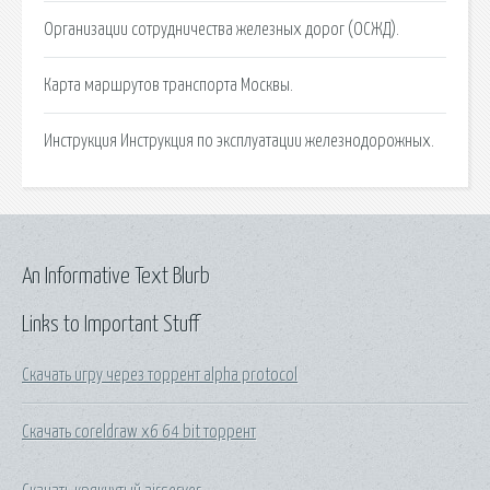
Организации сотрудничества железных дорог (ОСЖД).
Карта маршрутов транспорта Москвы.
Инстpукция Инструкция по эксплуатации железнодорожных.
An Informative Text Blurb
Links to Important Stuff
Скачать игру через торрент alpha protocol
Скачать coreldraw x6 64 bit торрент