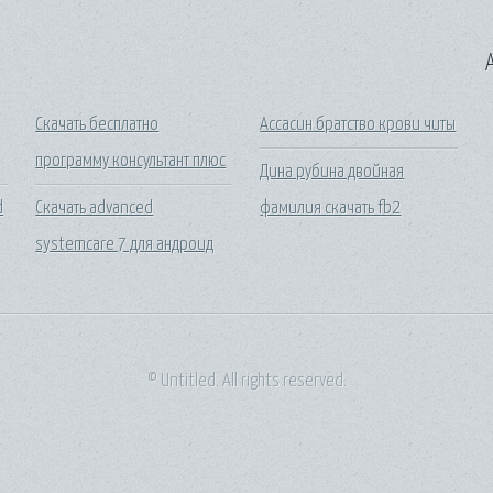
A
Скачать бесплатно
Ассасин братство крови читы
программу консультант плюс
Дина рубина двойная
d
Скачать advanced
фамилия скачать fb2
systemcare 7 для андроид
© Untitled. All rights reserved.