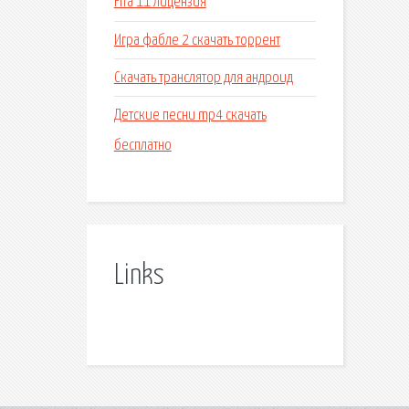
Fifa 11 лицензия
Игра фабле 2 скачать торрент
Скачать транслятор для андроид
Детские песни mp4 скачать
бесплатно
Links