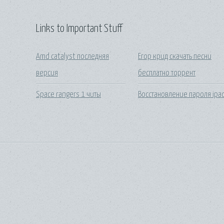
Links to Important Stuff
Amd catalyst последняя
Егор крид скачать песни
версия
бесплатно торрент
Space rangers 1 читы
Восстановление пароля ipa