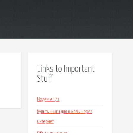
Links to Important
Stuff
Модем е171
Купить книги для школы через
интернет