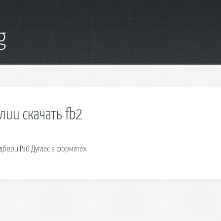
g
лии скачать fb2
эдбери Рэй Дуглас в форматах