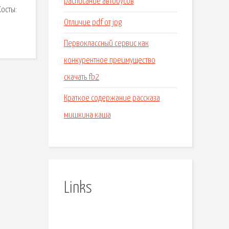
расписание автобусов
Хосты:
Отличие pdf от jpg
Первоклассный сервис как
конкурентное преимущество
скачать fb2
Краткое содержание рассказа
мишкина каша
Links