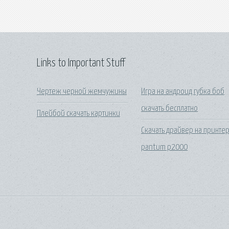
Links to Important Stuff
Чертеж черной жемчужины
Игра на андроид губка боб
скачать бесплатно
Плейбой скачать картинки
Скачать драйвер на принте
pantum p2000