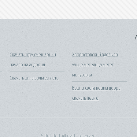
A
Скачать игру смешарики
Хворостовский вдоль по
начало на андроид
улице метелица метет
минусовка
р
Скачать инна вальтер лети
Воины света воины добра
скачать песню
© Untitled. All rights reserved.