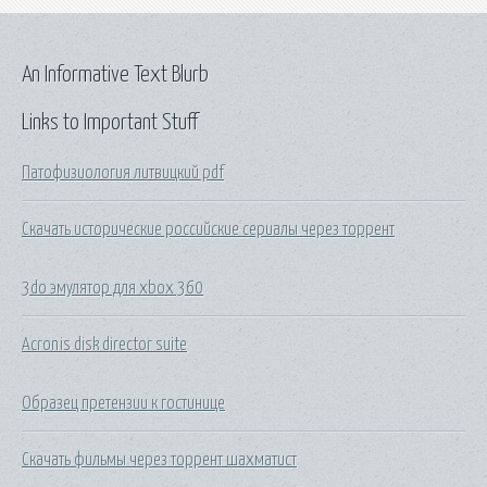
An Informative Text Blurb
Links to Important Stuff
Патофизиология литвицкий pdf
Скачать исторические российские сериалы через торрент
3do эмулятор для xbox 360
Acronis disk director suite
Образец претензии к гостинице
Скачать фильмы через торрент шахматист