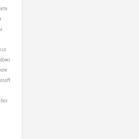
кета
я
мы
.co
ndows
боте
rosoft
 без