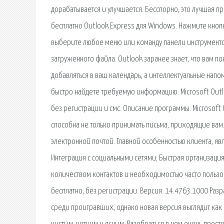
дорабатывается и улучшается. Бесспорно, это лучшая п
бесплатно Outlook Express для Windows. Нажмите кнопк
выберите любое меню или команду панели инструмент
загруженного файла. Outlook заранее знает, что вам по
добавляться в ваш календарь, а интеллектуальные напо
быстро найдете требуемую информацию. Microsoft Out
без регистрации и смс. Описание программы. Microsoft
способна не только принимать письма, приходящие вам
электронной почтой. Главной особенностью клиента, я
Интеграция с социальными сетями; Быстрая организаци
количеством контактов и необходимостью часто пользо
бесплатно, без регистрации. Версия: 14.4763.1000 Разр
среди проигравших, однако новая версия выглядит как