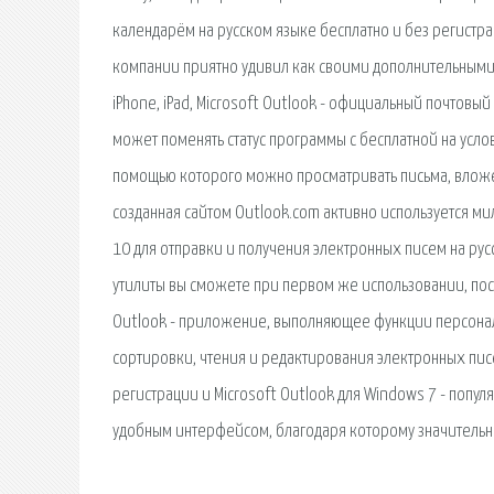
календарём на русском языке бесплатно и без регистра
компании приятно удивил как своими дополнительными в
iPhone, iPad, Microsoft Outlook - официальный почтов
может поменять статус программы с бесплатной на усло
помощью которого можно просматривать письма, вложен
созданная сайтом Outlook.com активно используется м
10 для отправки и получения электронных писем на рус
утилиты вы сможете при первом же использовании, поско
Outlook - приложение, выполняющее функции персонал
сортировки, чтения и редактирования электронных писе
регистрации и Microsoft Outlook для Windows 7 - попу
удобным интерфейсом, благодаря которому значительн