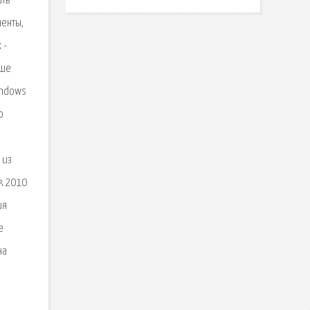
ать
ненты,
 -
аше
indows
о
 из
ok 2010
ия
е
на