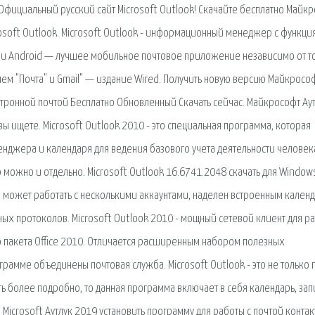
 Официальный русский сайт Microsoft Outlook! Скачайте бесплатно Майк
osoft Outlook. Microsoft Outlook - информационный менеджер с функци
iOS и Android — лучшее мобильное почтовое приложение независимо от то
чем "Почта" и Gmail" — издание Wired. Получить новую версию Майкросо
ектронной почтой Бесплатно Обновленный Скачать сейчас. Майкрософт Аут
вы ищете. Microsoft Outlook 2010 - это специальная программа, которая
нджера и календаря для ведения базового учета деятельности человек
о можно и отдельно. Microsoft Outlook 16.6741.2048 скачать для Window
 может работать с несколькими аккаунтами, наделен встроенным кален
ых протоколов. Microsoft Outlook 2010 - мощный сетевой клиент для ра
о пакета Office 2010. Отличается расширенным набором полезных
рамме объединены почтовая служба. Microsoft Outlook - это не только п
ть более подробно, то данная программа включает в себя календарь, за
icrosoft Аутлук 2019 установить программу для работы с почтой конта