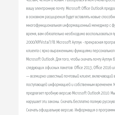
чистым, четким и ясным. Разобраться в нем очень прост
вашу электронную почту. Microsoft Office Outlook пр
в основном расширения будет вставлять новые способно
многофункциональная информационный менеджер с фун
время, вам обязательно необходимо воспользоваться п
2000/XP/Vista/7/8. Microsoft Аутлук - прекрасная про
клиента с ярко выраженными функциями персонального
Microsoft Outlook. Для того, чтобы скачать почту Аутлу
следующих офисных пакетов: Office 2013, Office 2016 и
— всемирно известный почтовый клиент, включающий 
поступающей информацией и собственным временем. Micr
предлагает пробную версию Microsoft Outlook 2010. М
нарушает эти законы. Скачать бесплатно полную русскую
Скачать официальную версию. Информация о программе.