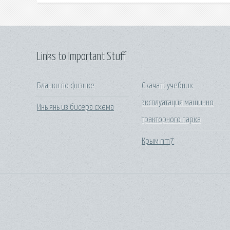
Links to Important Stuff
Бланки по физике
Скачать учебник
эксплуатация машинно
Инь янь из бисера схема
тракторного парка
Крым nm7