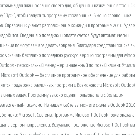
рограмма для планирования своего дня, общения и назначения встреч. Ск
у "Пуск", чтобы запустить программу справочника. В меню справочника
ов. Справочник укажет расположение команды в программе 2010. Удал
надобится. Сведения о поездках и оплате счетов будут автоматически
минания помогут вам все делать вовремя. Благодаря средствам поиска в
look скачать бесплатно последнюю русскую версию программы для wind
 Outlook - персональный менеджер и надежный почтовый клиент. Утилит
. Microsoft Outlook — бесплатное программное обеспечение для работы
вляется поддержка различных программ и Возможности Microsoft Outlook
я личных задач. Программу высоко оценят пользователи с большим
ваться e-mail-письмами. На нашем сайте вы можете скачать Outlook 201
аботчики: Microsoft Система. Программа Microsoft Outlook тоже оказала
 шаг в верном направлении. Визуально приложение Microsoft Outlook вы