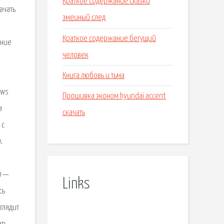
Краткое содержание сказки
ачать
змеиный след
Краткое содержание бегущий
ение
человек
Книга любовь и тьма
ы
ows
Прошивка эконом hyundai accent
а
скачать
 с
.
0 —
Links
сь
глядит