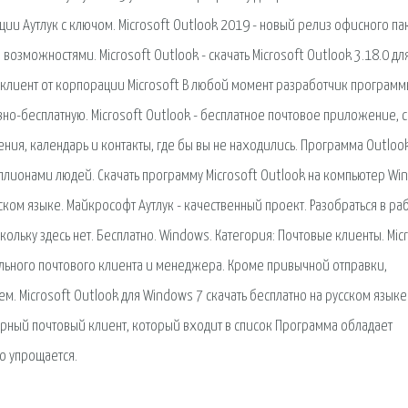
ции Аутлук с ключом. Microsoft Outlook 2019 - новый релиз офисного па
озможностями. Microsoft Outlook - скачать Microsoft Outlook 3.18.0 дл
ый клиент от корпорации Microsoft В любой момент разработчик програм
вно-бесплатную. Microsoft Outlook - бесплатное почтовое приложение, с
ия, календарь и контакты, где бы вы не находились. Программа Outlook
иллионами людей. Скачать программу Microsoft Outlook на компьютер Wi
ском языке. Майкрософт Аутлук - качественный проект. Разобраться в ра
льку здесь нет. Бесплатно. Windows. Категория: Почтовые клиенты. Mic
ьного почтового клиента и менеджера. Кроме привычной отправки,
м. Microsoft Outlook для Windows 7 скачать бесплатно на русском языке
лярный почтовый клиент, который входит в список Программа обладает
о упрощается.