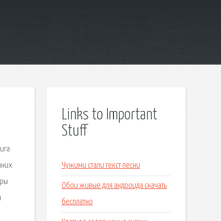
Links to Important
Stuff
ига
шних
Чужими стали текст песни
еры
Обои живые для андроида скачать
я
бесплатно