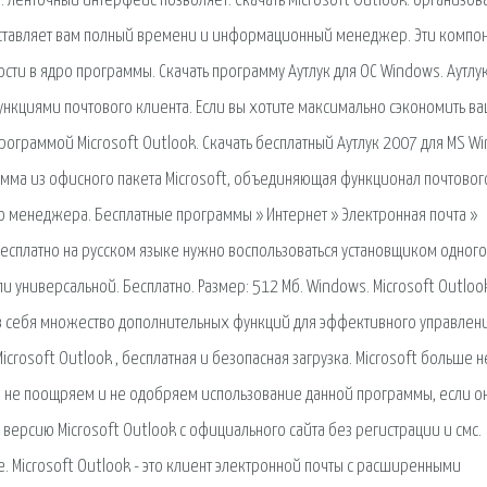
о: ленточный интерфейс позволяет. Скачать Microsoft Outlook: организов
едоставляет вам полный времени и информационный менеджер. Эти компо
сти в ядро программы. Скачать программу Аутлук для ОС Windows. Аутлук
кциями почтового клиента. Если вы хотите максимально сэкономить в
рограммой Microsoft Outlook. Скачать бесплатный Аутлук 2007 для MS W
грамма из офисного пакета Microsoft, объединяющая функционал почтовог
 менеджера. Бесплатные программы » Интернет » Электронная почта »
к бесплатно на русском языке нужно воспользоваться установщиком одного
ли универсальной. Бесплатно. Размер: 512 Мб. Windows. Microsoft Outlo
в себя множество дополнительных функций для эффективного управлен
osoft Outlook , бесплатная и безопасная загрузка. Microsoft больше н
ы не поощряем и не одобряем использование данной программы, если о
 версию Microsoft Outlook с официального сайта без регистрации и смс.
 Microsoft Outlook - это клиент электронной почты с расширенными