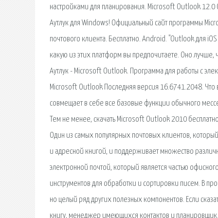
настройками для планирования. Microsoft Outlook 12.0
Аутлук для Windows! Официальный сайт программы Micr
почтового клиента. Бесплатно. Android. "Outlook для 
какую из этих платформ вы предпочитаете. Оно лучше, 
Аутлук - Microsoft Outlook. Программа для работы с эл
Microsoft Outlook Последняя версия 16.6741.2048. Что 
совмещает в себе все базовые функции обычного мессе
Тем не менее, скачать Microsoft Outlook 2010 бесплатн
Один из самых популярных почтовых клиентов, который
и адресной книгой, и поддерживает множество различн
электронной почтой, который является частью офисног
инструментов для обработки и сортировки писем. В прог
но целый ряд других полезных компонентов. Если сказа
книгу, менеджер имеющихся контактов и планировщик. M