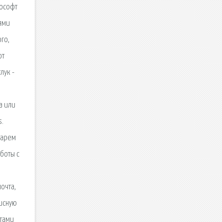
рософт
ями
го,
фт
лук -
а или
s.
дарем
боты с
очта,
писную
ктами