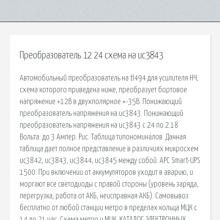
Преобразователь 12 24 схема на uc3843
Автомобильный преобразователь на tl494 для усилителя НЧ,
схема которого приведена ниже, преобразует бортовое
напряжение +12В в двухполярное +-35В. Понижающий
преобразователь напряжения на uc3843. Понижающий
преобразователь напряжения на uc3843 с 24 по 2.18
Вольта. до 3 Ампер. Рис. Таблица типономиналов. Данная
таблица дает полное представление в различиях микросхем
uc3842, uc3843, uc3844, uc3845 между собой. APC Smart-UPS
1500. При включении от аккумуляторов уходит в аварию, и
моргают все светодиоды с правой стороны (уровень заряда,
перегрузка, работа от АКБ, неисправная АКБ). Самовывоз
бесплатно от любой станции метро в пределах кольца МЦК с
14 до 21 час. Схема метро и МЦК. КАТАЛОГ ЭЛЕКТРОННЫХ