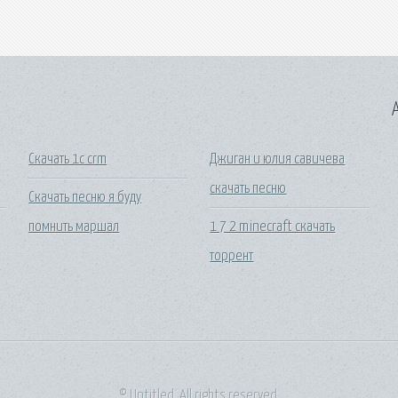
A
Скачать 1с crm
Джиган и юлия савичева
скачать песню
Скачать песню я буду
помнить маршал
1 7 2 minecraft скачать
торрент
© Untitled. All rights reserved.