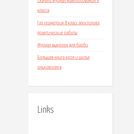
Скачать журнал нивелирования 4
класса
Гдз геометрия 8 класс апостолова
практические работы
Журнал выкроек для барби
Большая книга кроя и шитья
ольховская в
Links