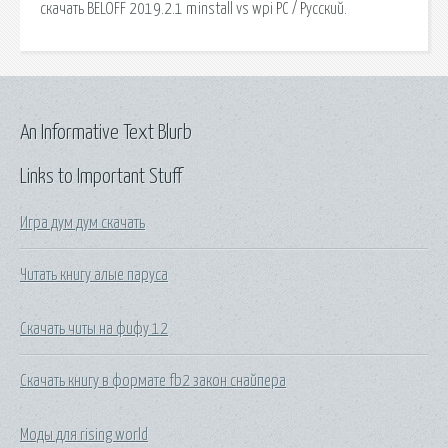
скачать BELOFF 2019.2.1 minstall vs wpi PC / Русский.
An Informative Text Blurb
Links to Important Stuff
Игра дум дум скачать
Читать книгу алые паруса
Скачать читы на фифу 12
Скачать книгу в формате fb2 закон снайпера
Моды для rising world