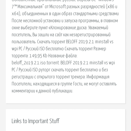
7™ Максимальная" от Microsoft разных разрядностей (x86 и
x64), объединенных в один образ стандартными средствами
После несложной установки и запуска программы, в главном
окне выберите пункт «Клонирование диска. Уважаемый
посетитель, Вы зашли на сайт как незарегистрированный
пользователь. Скачать торрент BELOFF 2019.2.1 minstall vs
wpi PC / Русский ISO бесплатно Скачать торрент Размер
торрента: 149,95 Kb Название файла:
beloff_2o19.2.1.iso.torrent. BELOFF 2019.2.1 minstall vs wpi
PC / Русский ISO руторг скачать торрент бесплатно и без
регистрации с открытого торрент трекера. Информация
Посетители, находящиеся в группе Гости, не могут оставлять
комментарии к данной публикации.
Links to Important Stuff