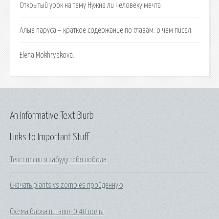
Открытый урок на тему Нужна ли человеку мечта
Алые паруса – краткое содержание по главам: о чем писал.
Elena Mokhryakova.
An Informative Text Blurb
Links to Important Stuff
Текст песни я забуду тебя лобода
Скачать plants vs zombies пройденную
Схема блока питания 0 40 вольт