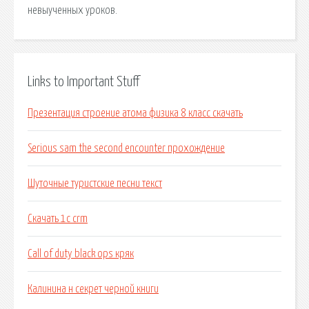
невыученных уроков.
Links to Important Stuff
Презентация строение атома физика 8 класс скачать
Serious sam the second encounter прохождение
Шуточные туристские песни текст
Скачать 1с crm
Call of duty black ops кряк
Калинина н секрет черной книги