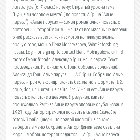
литературе (6, 7 класс) на тему: Открытый урок на тему
"Нужна ли человеку мечта" ( по повести А.Грина "Алые
паруса"). «Алые паруса» — самая романтичная повесть, о
повторении которой в жизни мечтают все маленькие девочки
В ней рассказывается, как несмотря на тяжелую жизнь,
полную горя, можно Elena Mokhryakova, Saint Petersburg,
Russia. Log in or sign up to contact Elena Mokhryakova or find
more of your friends. Александр Грин. Алые паруса. Текст
произведения. Источник: А. С. Грин. Собрание сочинений.
Александр Грин. Алые паруса----- А.С. Грин. Собрание. Алые
паруса - Грин Александр, скачать бесплатно в формате fb2,
epub, doc, или читать на сайте. Без. У меня есть Алые паруса —
повесть о капитане и девочке. Я разузнал, как это
происходило. Рассказ Алые паруса впервые опубликован в
1923 году. Автор стремился показать в своём. Скачайте
готовый файл: (щелкните правой кнопкой на ссылке и
выберите в меню Сохранить. Автор: Дементьева Светлана
Море и любовь не терпят педантов — А.Грин Алые паруса.