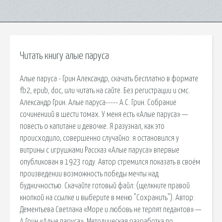
Читать книгу алые паруса
Алые паруса - Грин Александр, скачать бесплатно в формате
fb2, epub, doc, или читать на сайте. Без регистрации и смс.
Александр Грин. Алые паруса----- А.С. Грин. Собрание
сочинениий в шести томах. У меня есть «Алые паруса» —
повесть о капитане и девочке. Я разузнал, как это
происходило, совершенно случайно: я остановился у
витрины с игрушками Рассказ «Алые паруса» впервые
опубликован в 1923 году. Автор стремился показать в своём
произведении возможность победы мечты над
будничностью. Скачайте готовый файл: (щелкните правой
кнопкой на ссылке и выберите в меню "Сохранить"). Автор:
Дементьева Светлана «Море и любовь не терпят педантов» —
А.Грин «Алые паруса». Методическая разработка по