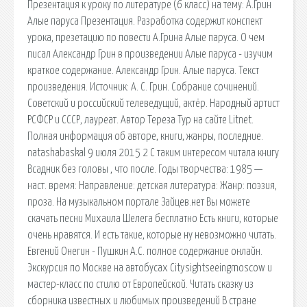
Презентация к уроку по литературе (6 класс) на тему: А.Грин
Алые паруса Презентация. Разработка содержит конспект
урока, презетацию по повести А.Грина Алые паруса. О чем
писал Александр Грин в произведении Алые паруса - изучим
краткое содержание. Александр Грин. Алые паруса. Текст
произведения. Источник: А. С. Грин. Собрание сочинений.
Советский и российский телеведущий, актёр. Народный артист
РСФСР и СССР, лауреат. Автор Тереза Тур на сайте Litnet.
Полная информация об авторе, книги, жанры, последние.
natashabaskal 9 июля 2015 2 С таким интересом читала книгу
Всадник без головы , что после. Годы творчества: 1985 —
наст. время: Направление: детская литература: Жанр: поэзия,
проза. На музыкальном портале Зайцев.нет Вы можете
скачать песни Михаила Шелега бесплатно Есть книги, которые
очень нравятся. И есть такие, которые ну невозможно читать.
Евгений Онегин - Пушкин А.С. полное содержание онлайн.
Экскурсия по Москве на автобусах Citysightseeingmoscow и
мастер-класс по стилю от Европейской. Читать сказку из
сборника известных и любимых произведений В стране