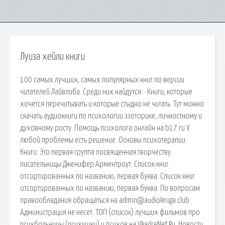
Луиза хейли книги
100 самых лучших, самых популярных книг по версии
читателей Лайвлиба. Среди них найдутся. · Книги, которые
хочется перечитывать и которые стыдно не читать. Тут можно
скачать аудиокниги по психологии эзоторике, личностному и
духовному росту. Помощь психолога онлайн на b17.ru У
любой проблемы есть решение. Основы психотерапии.
Книги. Это первая группа посвященная творчеству
писательницы Дженифер Арментроут. Список книг
отсортированных по названию, первая буква. Список книг
отсортированных по названию, первая буква. По вопросам
правообладания обращаться на admin@audiokniga.club.
Администрация не несет. ТОП (список) лучших фильмов про
психбольницы (психушки) и психов на VkadreNet.Ru. Новости