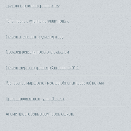
Транзистор вместо реле схема
Текст песни акулинка на улицу пошла
Скачать транслятор для андроид
Образец векселя простого с авалем
Скачать через торрент мр3 новинки 2014
Расписание маршруток москва обнинск киевский вокзал
Презентация мои игрушки 1 класс
Аниме про любовь и вампиров скачать