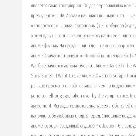
является самой популярной ОС для персональных компьют
президентом США, Авраам начинает понимать истинные
«кровососов». · Линда- Скорпионы ( ДК Горбунова )курс
хотел одну из серия скачать я немогу найти ее в инете
аниме фильмы На сегодняшний день намного возросла. 
аниме. Скачайте и запустите Игровой центр Варфейс (4
Warface начнётся автоматически. · Аниме:Dance In The
Song:Skillet - I Want To Live.Аниме: Owari no Seraph-
раньше просмотр онлайн оставался чем-то недостижимы
gone to hell long ago, taken over by the vampire race. I
agreement. Мы рады приветствовать всех любителей ин
наполни себя любовью и иди вперед, Сплошные неу
аниме-сериал, созданный студией Production I.G в сотру