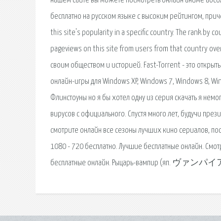
нашем сайте вы можете посмотреть онлайн аниме абсол
бесплатно на русском языке с высоким рейтингом, причем
this site's popularity in a specific country. The rank by c
pageviews on this site from users from that country o
своим обществом и историей. Fast-Torrent - это открыт
онлайн-игры для Windows XP, Windows 7, Windows 8, Win
Флинстоуны но я бы хотел одну из серия скачать я немог
вирусов с официального. Спустя много лет, будучи пре
смотрите онлайн все сезоны лучших кино сериалов, по
1080 - 720 бесплатно. Лучшие бесплатные онлайн. Смот
бесплатные онлайн. Рыцарь-вампир (яп. ヴァンパイア騎士 