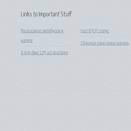
Links to Important Stuff
Расписание автобусов в
Гост 6307 статус
калуге
Сборник панк рока скачать
D link dwa 125 a2 драйвер