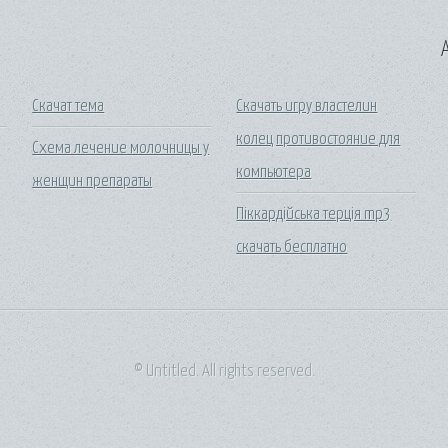
A
Скачат тема
Скачать игру властелин
колец противостояние для
Схема лечение молочницы у
компьютера
женщин препараты
Піккардійська терція mp3
скачать бесплатно
© Untitled. All rights reserved.