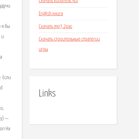
Скачать копатель чит
будучи
English книга
Скачать mp3 2pac
 я бы
 и
Скачать строительные стратегии
игры
ва
. Если
ad
Links
о,
у) —
ion На