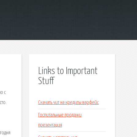
Links to Important
Stuff
о с
сто.
Скачать чит на кредиты варфейс
Госпитальные продажи
презентация
егодня