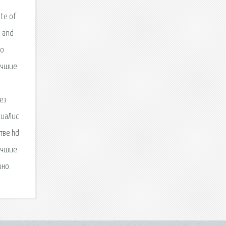
te of
e and
со
Лучшие
без
риаЛис
тве hd
Лучшие
но.