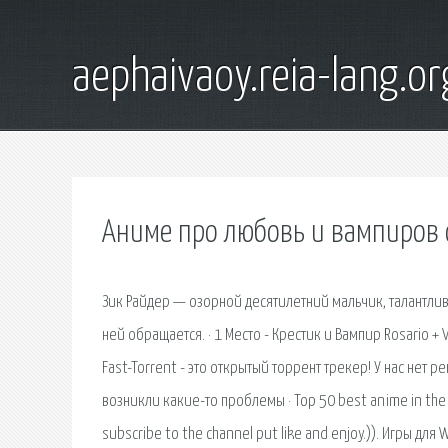
aephaivaoy.reia-lang.or
Аниме про любовь и вампиров 
Зик Райдер — озорной десятилетний мальчик, талантлив
ней обращается. · 1 Место - Крестик и Вампир Rosario + 
Fast-Torrent - это открытый торрент трекер! У нас нет 
возникли какие-то проблемы · Top 50 best anime in the g
subscribe to the channel put like and enjoy.)). Игры д