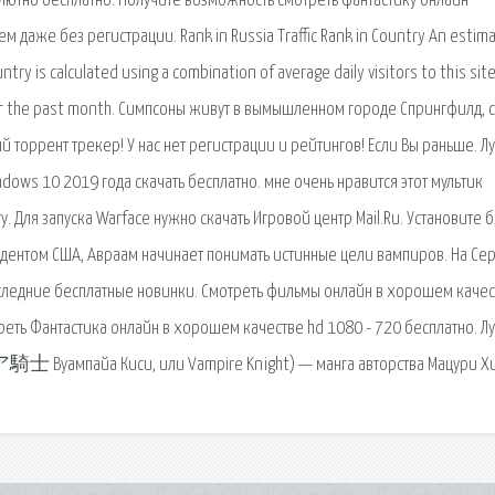
ютно бесплатно. Получите возможность смотреть фантастику онлайн
 даже без регистрации. Rank in Russia Traffic Rank in Country An estima
ountry is calculated using a combination of average daily visitors to this sit
ver the past month. Симпсоны живут в вымышленном городе Спрингфилд, 
ый торрент трекер! У нас нет регистрации и рейтингов! Если Вы раньше. 
dows 10 2019 года скачать бесплатно. мне очень нравится этот мультик
у. Для запуска Warface нужно скачать Игровой центр Mail.Ru. Установите 
зидентом США, Авраам начинает понимать истинные цели вампиров. На Се
следние бесплатные новинки. Смотреть фильмы онлайн в хорошем качес
реть Фантастика онлайн в хорошем качестве hd 1080 - 720 бесплатно. 
Вуампайа Киси, или Vampire Knight) — манга авторства Мацури Хи