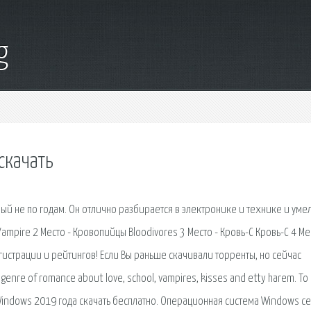
g
скачать
ый не по годам. Он отлично разбирается в электронике и технике и умел
Vampire 2 Место - Кровопийцы Bloodivores 3 Место - Кровь-С Кровь-С 4 Ме
регистрации и рейтингов! Если Вы раньше скачивали торренты, но сейчас
enre of romance about love, school, vampires, kisses and etty harem. To
ля Windows 2019 года скачать бесплатно. Операционная система Windows с