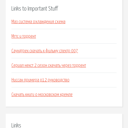
Links to Important Stuff
Маз система охлаждения схема
Мгтс и торрент
Саундтрек скачать к фильму спектр 007
Сериал некст 2 сезон скачать через торрент
Ниссан примера p12 руководство
Скачать книги о московском кремле
Links