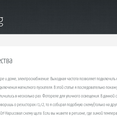
g
ества
ире и доме, электроснабжение. Выходная частота позволяет подключить 
ключения магнитного пускателя. В этой статье я последовательно покажу
личились в несколько раз. Фотореле для уличного освещения. В данной с
говоришь о резисторах r1,r2, то я собирал подобную схему(только на дру
т! Нарисовал схему щита. Если вы живете в регионе, где зимой темпер