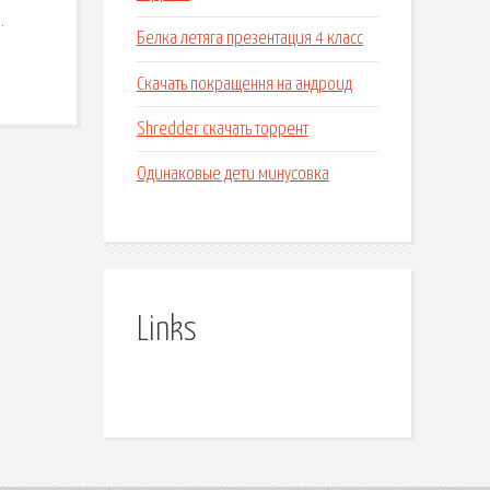
.
Белка летяга презентация 4 класс
Скачать покращення на андроид
Shredder скачать торрент
Одинаковые дети минусовка
Links