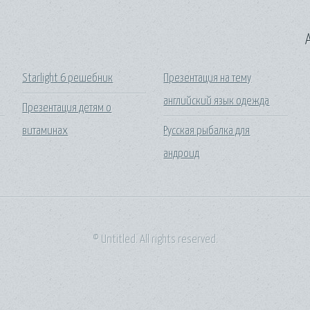
A
Starlight 6 решебник
Презентация на тему
английский язык одежда
Презентация детям о
витаминах
Русская рыбалка для
андроид
© Untitled. All rights reserved.