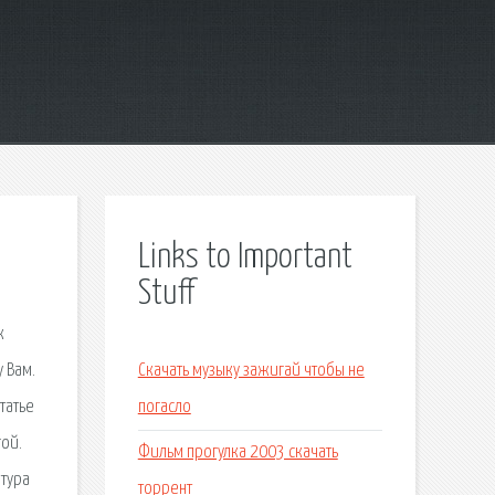
Links to Important
Stuff
к
 Вам.
Скачать музыку зажигай чтобы не
татье
погасло
гой.
Фильм прогулка 2003 скачать
атура
торрент