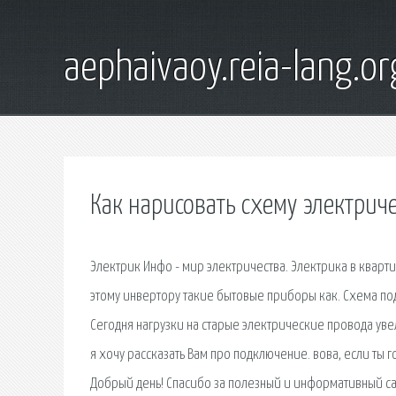
aephaivaoy.reia-lang.or
Как нарисовать схему электрич
Электрик Инфо - мир электричества. Электрика в кварт
этому инвертору такие бытовые приборы как. Схема под
Сегодня нагрузки на старые электрические провода уве
я хочу рассказать Вам про подключение. вова, если ты 
Добрый день! Спасибо за полезный и информативный сай