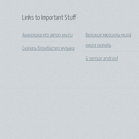
Links to Important Stuff
Анжелика кто автор книги
Великие мюзиклы мира
книга скачать
Скачать блокбастер музыка
G sensor android