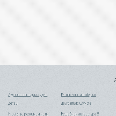
A
Аудиокниги в дорогу для
Расписание автобусов
детей
даугавпилс илуксте
Игры с 3d режимом на пк
Решебник литература 8