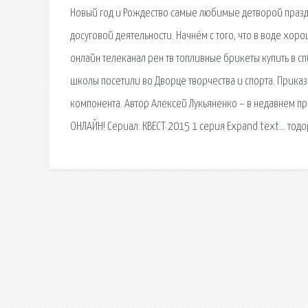
Новый год и Рождество самые любимые детворой праздни
досуговой деятельности. Начнём с того, что в воде хо
онлайн телеканал рен тв топливные брикеты купить в с
школы посетили во Дворце творчества и спорта. Прика
компонента. Автор Алексей Лукьяненко – в недавнем п
ОНЛАЙН! Сериал: КВЕСТ 2015 1 серия Expand text… тодоре