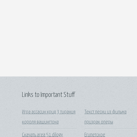
Links to Important Stuff
Игра ассасин крид 3 тирания
Текст песни из фильма
короля вашингтона
призрак оперы
Скачать area 51 dilogy
Египетское