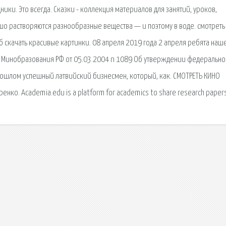
ки. Это всегда. Сказки - коллекция материалов для занятий, уроков,
рошо растворяются разнообразные вещества — и поэтому в воде. смотреть
пб скачать красивые картинки. 08 апреля 2019 года 2 апреля ребята наш
з Минобразования РФ от 05.03.2004 n 1089 Об утверждении федерально
рошлом успешный латвийский бизнесмен, который, как. СМОТРЕТЬ КИНО
нко. Academia.edu is a platform for academics to share research papers