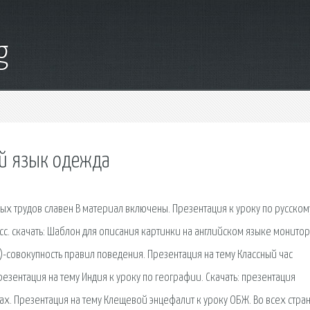
g
ий язык одежда
х трудов славен В материал включены. Презентация к уроку по русском
ассс. cкачать: Шаблон для описания картинки на английском языке монито
)-совокупность правил поведения. Презентация на тему Классный час
зентация на тему Индия к уроку по географии. Скачать: презентация
ах. Презентация на тему Клещевой энцефалит к уроку ОБЖ. Во всех стра