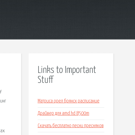
Links to Important
Stuff
у
ринг
Матриса орел брянск расписание
Драйвер для amd hd 8500m
Скачать бесплатно песни пресняков
нах