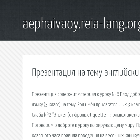
aephaivaoy.reia-lang.or
Презентация на тему английск
Презентация содержит материал к уроку №6 Плод добры
языку (3 класс) на тему: Род имён прилагательных 3 кл
Слайд №2 “Этикет (от франц.etiquette – ярлык,этикетка
Поговорим о доброте к уроку по окружающему миру. Пре
классного часа правила поведения на весенних каникул