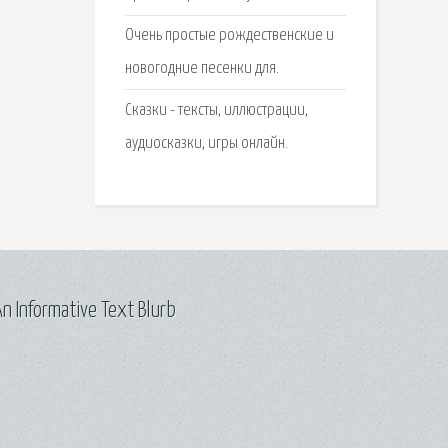
Очень простые рождественские и
новогодние песенки для.
Сказки - тексты, иллюстрации,
аудиосказки, игры онлайн.
n Informative Text Blurb