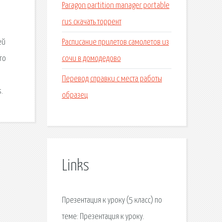
Paragon partition manager portable
rus скачать торрент
Расписание прилетов самолетов из
ей
сочи в домодедово
го
Перевод справки с места работы
.
образец
Links
Презентация к уроку (5 класс) по
теме: Презентация к уроку.