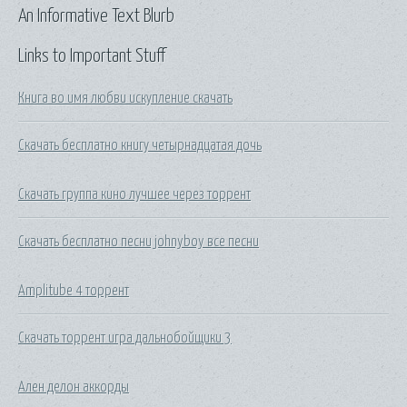
An Informative Text Blurb
Links to Important Stuff
Книга во имя любви искупление скачать
Скачать бесплатно книгу четырнадцатая дочь
Скачать группа кино лучшее через торрент
Скачать бесплатно песни johnyboy все песни
Amplitube 4 торрент
Скачать торрент игра дальнобойщики 3
Ален делон аккорды