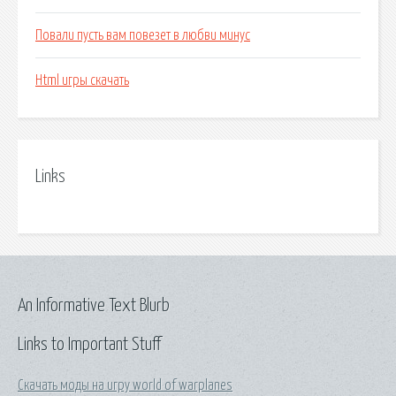
Повали пусть вам повезет в любви минус
Html игры скачать
Links
An Informative Text Blurb
Links to Important Stuff
Скачать моды на игру world of warplanes