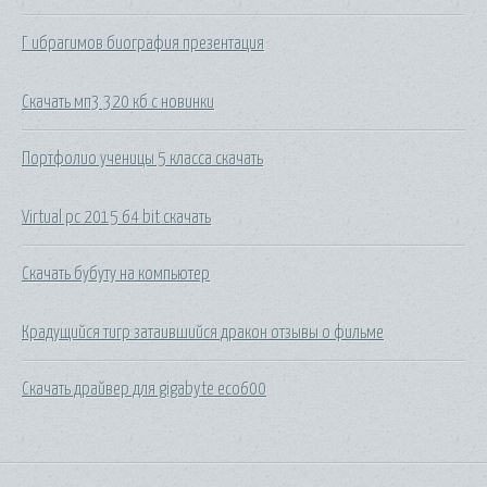
Г ибрагимов биография презентация
Скачать мп3 320 кб с новинки
Портфолио ученицы 5 класса скачать
Virtual pc 2015 64 bit скачать
Скачать бубуту на компьютер
Крадущийся тигр затаившийся дракон отзывы о фильме
Скачать драйвер для gigabyte eco600