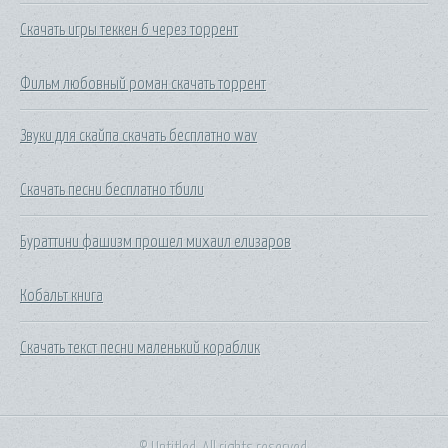
Скачать игры теккен 6 через торрент
Фильм любовный роман скачать торрент
Звуки для скайпа скачать бесплатно wav
Скачать песни бесплатно тбили
Бураттини фашизм прошел михаил елизаров
Кобальт книга
Скачать текст песни маленький кораблик
© Untitled. All rights reserved.