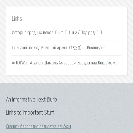
Links
История средних веков: В 2 т. Т. 1 и 2 / Под ред. С.П.
Польский поход Красной армии (1939) — Википедия.
ArtOfWar. Асанов Шамиль Амзаевич. Звёзды над Кишимом.
An Informative Text Blurb
Links to Important Stuff
Скачать бесплатно пятилетка альбом