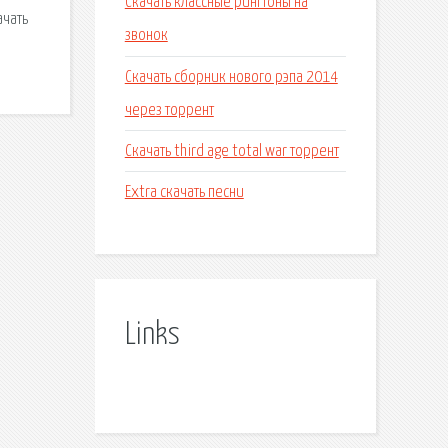
Скачать классные рингтоны на
ачать
звонок
Скачать сборник нового рэпа 2014
через торрент
Скачать third age total war торрент
Extra скачать песни
Links