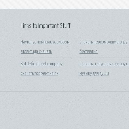
Links to Important Stuff
Наутилус помпилиус альбом
Скачать невозможную игру
атлантида скачать
бесплатно
Battlefield bad company
Скачать и слушать красивую
скачать торрент на пк
музыку для души