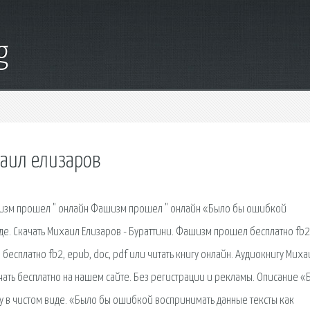
g
аил елизаров
ашизм прошел " онлайн Фашизм прошел " онлайн «Было бы ошибкой
иде. Скачать Михаил Елизаров - Бураттини. Фашизм прошел бесплатно fb2
бесплатно fb2, epub, doc, pdf или читать книгу онлайн. Аудиокнигу Миха
ать бесплатно на нашем сайте. Без регистрации и рекламы. Описание «
у в чистом виде. «Было бы ошибкой воспринимать данные тексты как