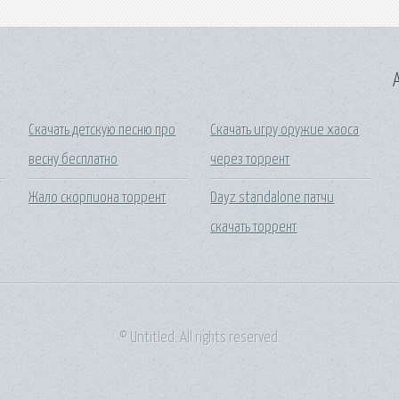
A
Скачать детскую песню про
Скачать игру оружие хаоса
весну бесплатно
через торрент
Жало скорпиона торрент
Dayz standalone патчи
скачать торрент
© Untitled. All rights reserved.