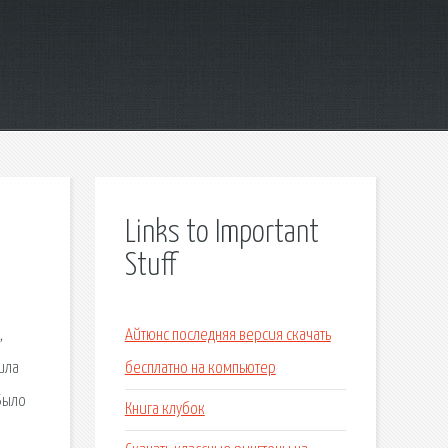
Links to Important
Stuff
,
Айтюнс последняя версия скачать
ила
бесплатно на компьютер
Было
Книга клубок