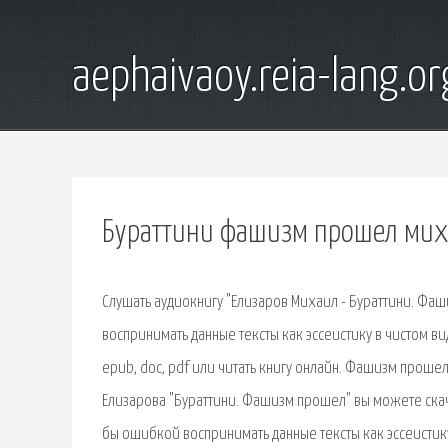
aephaivaoy.reia-lang.or
Бураттини фашизм прошел мих
Слушать аудиокнигу "Елизаров Михаил - Бураттини. Ф
воспринимать данные тексты как эссеистику в чистом в
epub, doc, pdf или читать книгу онлайн. Фашизм прошел 
Елизарова "Бураттини. Фашизм прошел" вы можете скач
бы ошибкой воспринимать данные тексты как эссеистик