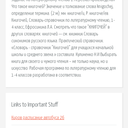
Что такое книгочей? Значение и толкование слова knigochej,
определение термина. (2 м); мн. книгоче/и, Р. книгоче/ев.
Книгочей, Словарь-справочник по литературному чтению, 1-
4 класс, Ефросинина Л.А. Смотреть что такое "КНИГОЧЕЙ" в
других словарях: книгочей — см. книжник Словарь
синонимов русского языка. Практический справочник.
«Словарь - справочник "Книгочей" для учащихся начальной
школы и среднего звена.» составила: Кулиненко Н.И Выбирать
книги для своего и чужого чтения – не только наука, но и
искусство. Рабочая программа по литературному чтению для
1-4 классов разработана в соответствии.
Links to Important Stuff
Киров расписание автобуса 26