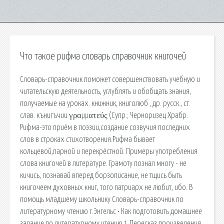
Что такое рифма словарь справочник книгочей
Словарь-справочник поможет совершенствовать учебную и
читательскую деятельность, углублять и обобщать знания,
получаемые на уроках. книжник, книголюб , др. русск., ст.
слав. кънигъчии γραμματεύς (Супр.; Черноризец Храбр.
Рифма-это приём в поэзии,создание созвучия последних
слов в строках стихотворения.Рифма бывает
кольцевой,парной и перекрёстной. Примеры употребления
слова книгочей в литературе. Грамоту познал многу - не
кичись, познавай вперед борзописание, не тщись быть
книгочеем духовных книг, того патриарх не любит, ибо. В
помощь младшему школьнику Словарь-справочник по
литературному чтению г.Энгельс • Как подготовить домашнее
задание по литературному чтению 1.Пересказ произведения