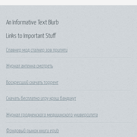
An Informative Text Blurb
Links to Important Stuff
Спавнер мод сталкер зов припяти
Журнал антенна смотреть
Воскресший скачать торрент
Скачать бесплатно игру крэш бандикут
Журнал гродненского медицинского университета
Фондовый рынок книги epub