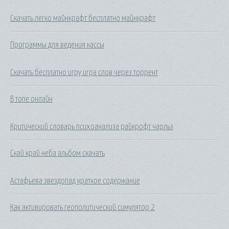
Скачать легко майнкрафт бесплатно майнкрафт
Программы для ведения кассы
Скачать бесплатно игру игра слов через торрент
В топе онлайн
Критический словарь психоанализа райкрофт чарльз
Скай край неба альбом скачать
Астафьева звездопад краткое содержание
Как активировать геополитический симулятор 2