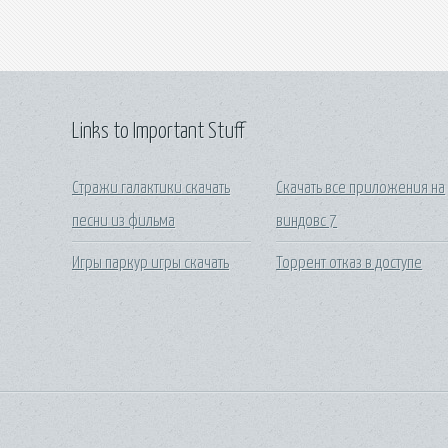
Links to Important Stuff
Стражи галактики скачать
Скачать все приложения на
песни из фильма
виндовс 7
Игры паркур игры скачать
Торрент отказ в доступе