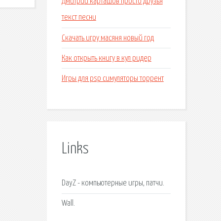
Дмитрий карташов просто друзья
текст песни
Скачать игру масяня новый год
Как открыть книгу в кул ридер
Игры для psp симуляторы торрент
Links
DayZ - компьютерные игры, патчи.
Wall.