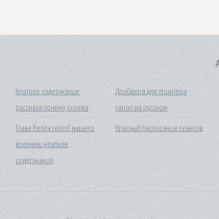
A
Краткое содержание
Драйвера для принтера
рассказа почему осеева
canon на русском
Глава белла герой нашего
Красный расписание сеансов
времени краткое
содержание