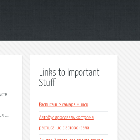
Links to Important
Stuff
усте
Расписание самара минск
text…
Автобус ярославль кострома
расписание с автовокзала