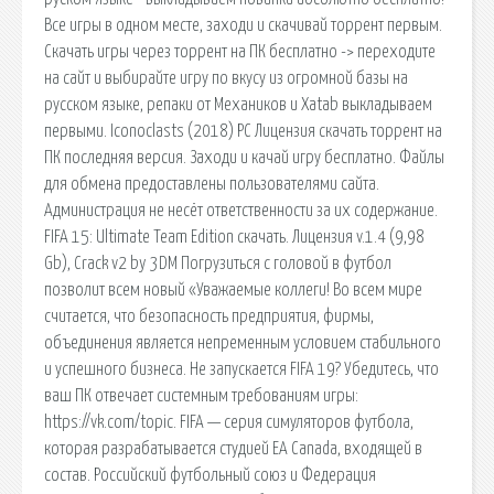
Все игры в одном месте, заходи и скачивай торрент первым.
Cкачать игры через торрент на ПК бесплатно -> переходите
на сайт и выбирайте игру по вкусу из огромной базы на
русском языке, репаки от Механиков и Xatab выкладываем
первыми. Iconoclasts (2018) PC Лицензия скачать торрент на
ПК последняя версия. Заходи и качай игру бесплатно. Файлы
для обмена предоставлены пользователями сайта.
Администрация не несёт ответственности за их содержание.
FIFA 15: Ultimate Team Edition скачать. Лицензия v.1.4 (9,98
Gb), Crack v2 by 3DM Погрузиться с головой в футбол
позволит всем новый «Уважаемые коллеги! Во всем мире
считается, что безопасность предприятия, фирмы,
объединения является непременным условием стабильного
и успешного бизнеса. Не запускается FIFA 19? Убедитесь, что
ваш ПК отвечает системным требованиям игры:
https://vk.com/topic. FIFA — серия симуляторов футбола,
которая разрабатывается студией EA Canada, входящей в
состав. Российский футбольный союз и Федерация