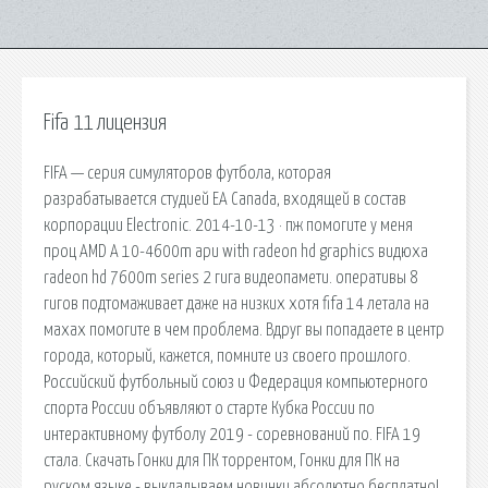
Fifa 11 лицензия
FIFA — серия симуляторов футбола, которая
разрабатывается студией EA Canada, входящей в состав
корпорации Electronic. 2014-10-13 · пж помогите у меня
проц AMD A 10-4600m apu with radeon hd graphics видюха
radeon hd 7600m series 2 гига видеопамети. оперативы 8
гигов подтомаживает даже на низких хотя fifa 14 летала на
махах помогите в чем проблема. Вдруг вы попадаете в центр
города, который, кажется, помните из своего прошлого.
Российский футбольный союз и Федерация компьютерного
спорта России объявляют о старте Кубка России по
интерактивному футболу 2019 - соревнований по. FIFA 19
стала. Скачать Гонки для ПК торрентом, Гонки для ПК на
руском языке - выкладываем новинки абсолютно бесплатно!