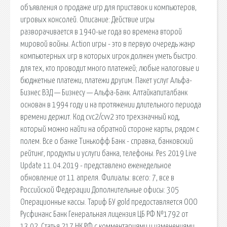
объявления о продаже игр для приставок и компьютеров,
игровых консолей. Описание: Действие игры
разворачивается в 1940-ые года во времена второй
мировой войны. Action игры - это в первую очередь жанр
компьютерных игр в которых игрок должен уметь быстро.
для тех, кто проводит много платежей; любые налоговые и
бюджетные платежи, платежи другим. Пакет услуг Альфа-
Бизнес ВЭД — Бизнесу — Альфа-Банк. Алтайкапиталбанк
основан в 1994 году и на протяжении длительного периода
времени держит. Код cvc2/cvv2 это трехзначный код,
который можно найти на обратной стороне карты, рядом с
полем. Все о банке Тинькофф Банк - справка, банковский
рейтинг, продукты и услуги банка, телефоны. Pes 2019 Live
Update 11.04.2019 - представлено еженедельное
обновление от 11 апреля. Филиалы: всего: 7, все в
Российской Федерации Дополнительные офисы: 305
Операционные кассы. Тариф БУ gold предоставляется ООО
Русфинанс Банк Генеральная лицензия ЦБ РФ №1792 от
13.02. Статья 217 НК РФ с комментариями и изменениями.