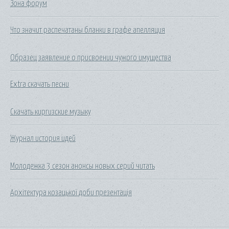
Зона форум
Что значит распечатаны бланки в графе апелляция
Образец заявление о присвоении чужого имущества
Extra скачать песни
Скачать киргизские музыку
Журнал история идей
Молодежка 3 сезон анонсы новых серий читать
Архітектура козацької доби презентація