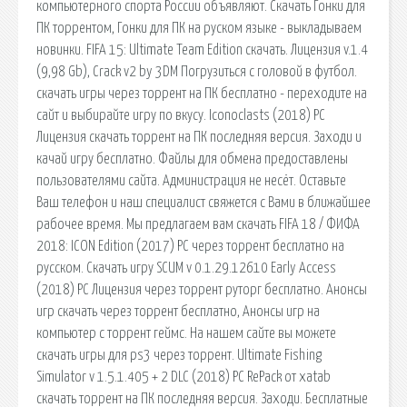
компьютерного спорта России объявляют. Скачать Гонки для
ПК торрентом, Гонки для ПК на руском языке - выкладываем
новинки. FIFA 15: Ultimate Team Edition скачать. Лицензия v.1.4
(9,98 Gb), Crack v2 by 3DM Погрузиться с головой в футбол.
cкачать игры через торрент на ПК бесплатно - переходите на
сайт и выбирайте игру по вкусу. Iconoclasts (2018) PC
Лицензия скачать торрент на ПК последняя версия. Заходи и
качай игру бесплатно. Файлы для обмена предоставлены
пользователями сайта. Администрация не несёт. Оставьте
Ваш телефон и наш специалист свяжется с Вами в ближайшее
рабочее время. Мы предлагаем вам скачать FIFA 18 / ФИФА
2018: ICON Edition (2017) PC через торрент бесплатно на
русском. Скачать игру SCUM v 0.1.29.12610 Early Access
(2018) PC Лицензия через торрент руторг бесплатно. Анонсы
игр скачать через торрент бесплатно, Анонсы игр на
компьютер с торрент геймс. На нашем сайте вы можете
скачать игры для ps3 через торрент. Ultimate Fishing
Simulator v 1.5.1.405 + 2 DLC (2018) PC RePack от xatab
скачать торрент на ПК последняя версия. Заходи. Бесплатные