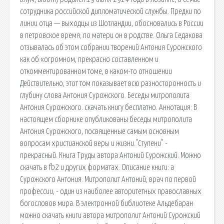
сотрудника российской дипломатической службы. Предки по
линии отца — выходцы из Шотландии, обосновались в России
в петровское время; по матери он в родстве. Ольга Седакова
отзывалась об этом собрании творений Антония Сурожского
как об «огромном, прекрасно составленном и
откомментированном томе, в каком-то отношении
Действительно, этот том показывает всю разносторонность и
глубину слова Антония Сурожского. Беседы митрополита
Антония Сурожского. скачать книгу бесплатно. Аннотация: В
настоящем сборнике опубликованы беседы митрополита
Антония Сурожского, посвященные самым основным
вопросам христианской веры и жизни."Ступени" -
прекрасный. Книга Труды автора Антоний Сурожский. Можно
скачать в fb2 и других форматах. Описание книги: а
Сурожского Антония. Митрополит Антоний, врач по первой
профессии, - один из наиболее авторитетных православных
богословов мира. В электронной библиотеке Альдебаран
можно скачать книги автора митрополит Антоний Сурожский