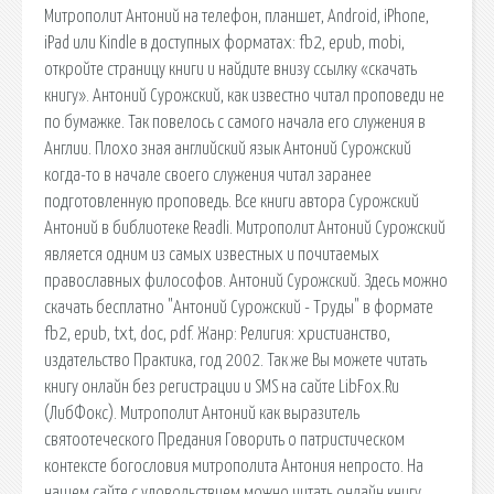
Митрополит Антоний на телефон, планшет, Android, iPhone,
iPad или Kindle в доступных форматах: fb2, epub, mobi,
откройте страницу книги и найдите внизу ссылку «скачать
книгу». Антоний Сурожский, как известно читал проповеди не
по бумажке. Так повелось с самого начала его служения в
Англии. Плохо зная английский язык Антоний Сурожский
когда-то в начале своего служения читал заранее
подготовленную проповедь. Все книги автора Сурожский
Антоний в библиотеке Readli. Митрополит Антоний Сурожский
является одним из самых известных и почитаемых
православных философов. Антоний Сурожский. Здесь можно
скачать бесплатно "Антоний Сурожский - Труды" в формате
fb2, epub, txt, doc, pdf. Жанр: Религия: христианство,
издательство Практика, год 2002. Так же Вы можете читать
книгу онлайн без регистрации и SMS на сайте LibFox.Ru
(ЛибФокс). Митрополит Антоний как выразитель
святоотеческого Предания Говорить о патристическом
контексте богословия митрополита Антония непросто. На
нашем сайте с удовольствием можно читать онлайн книгу