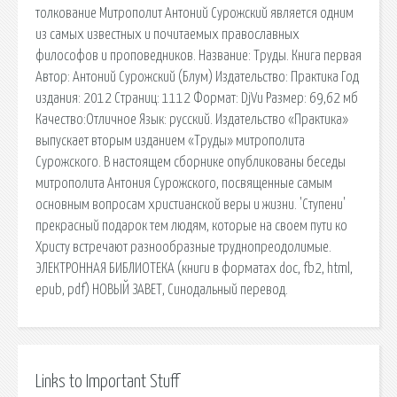
толкование Митрополит Антоний Сурожский является одним
из самых известных и почитаемых православных
философов и проповедников. Название: Труды. Книга первая
Автор: Антоний Сурожский (Блум) Издательство: Практика Год
издания: 2012 Страниц: 1112 Формат: DjVu Размер: 69,62 мб
Качество:Отличное Язык: русский. Издательство «Практика»
выпускает вторым изданием «Труды» митрополита
Сурожского. В настоящем сборнике опубликованы беседы
митрополита Антония Сурожского, посвященные самым
основным вопросам христианской веры и жизни. 'Ступени'
прекрасный подарок тем людям, которые на своем пути ко
Христу встречают разнообразные труднопреодолимые.
ЭЛЕКТРОННАЯ БИБЛИОТЕКА (книги в форматах doc, fb2, html,
epub, pdf) НОВЫЙ ЗАВЕТ, Синодальный перевод.
Links to Important Stuff