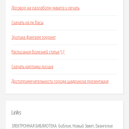
Договор на разработку макета и печать
Скачать на пк басы
Эротика фантазм торрент
Расписания болезней статья 57
Скачать картинки лисица
Достопримечательности города шадринска презентация
Links
ЭЛЕКТРОННАЯ БИБЛИОТЕКА: Библия, Новый Завет, Евангелие.