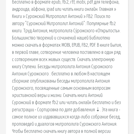
бесплатно в формате epub, fb2, rtf, mobi, pdf для телефона,
андроида, айфона, ipad или читать книги онлайн. Главная »
Книги » Сурожский Митрополит Антоний » FB2. Поиск по
автору "Сурожский Митрополит Антоний": Популярные fb2
книги. Труд Антония, митрополита Су́рожского «Открытость».
Большинство творений и сочинений нашей Библиотеки
можно скачать в форматах MOBI, EPUB, FB2, PDF. В книге Бытия,
в первой главе, сотворение человека поставлено в один ряд
с сотворением всех живых существ. Скачать электронную
книгу Ступени. Беседы митрополита Антония Сурожского
Антония Сурожского : бесплатно в любом В настоящем
сборнике опубликованы беседы митрополита Антония
Сурожского, посвященные самым основным вопросам
христианской веры и жизни. Скачать книги Антоний
Сурожский в формате fb2 или читать онлайн бесплатно и без
регистрации • Сортировка по дате добавления ⇣. Эта книга -
самое полное из издававшихся когда-либо собрание бесед,
проповедей и диалогов митрополита Сурожского Антония.
Чтобы бесплатно скачать книгу автора в полной версии