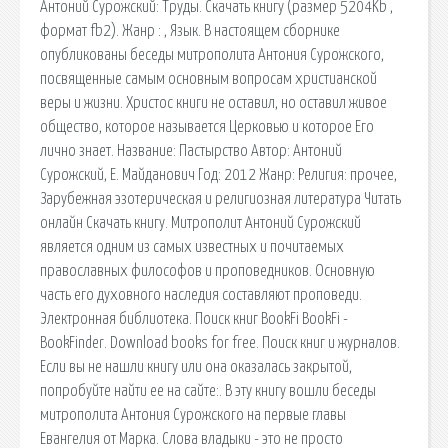
Антоний Сурожский: Труды. Скачать книгу (размер 5204Kb ,
формат fb2). Жанр : , Язык. В настоящем сборнике
опубликованы беседы митрополита Антония Сурожского,
посвященные самым основным вопросам христианской
веры и жизни. Христос книги не оставил, но оставил живое
общество, которое называется Церковью и которое Его
лично знает. Название: Пастырство Автор: Антоний
Сурожский, Е. Майданович Год: 2012 Жанр: Религия: прочее,
Зарубежная эзотерическая и религиозная литература Читать
онлайн Скачать книгу. Митрополит Антоний Сурожский
является одним из самых известных и почитаемых
православных философов и проповедников. Основную
часть его духовного наследия составляют проповеди.
Электронная библиотека. Поиск книг BookFi BookFi -
BookFinder. Download books for free. Поиск книг и журналов.
Если вы не нашли книгу или она оказалась закрытой,
попробуйте найти ее на сайте:. В эту книгу вошли беседы
митрополита Антония Сурожского на первые главы
Евангелия от Марка. Слова владыки - это не просто