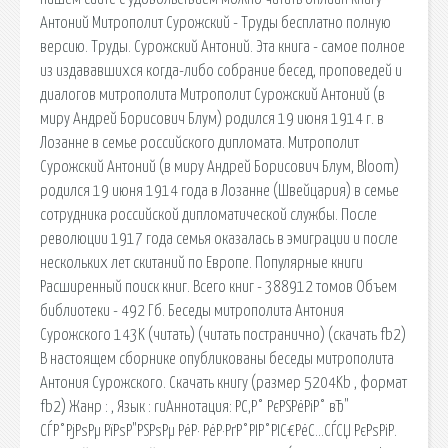
Антоний Митрополит Сурожский - Труды бесплатно полную
версию. Труды. Сурожский Антоний. Эта книга - самое полное
из издававшихся когда-либо собрание бесед, проповедей и
диалогов митрополита Митрополит Сурожский Антоний (в
миру Андрей Борисович Блум) родился 19 июня 1914 г. в
Лозанне в семье российского дипломата. Митрополит
Сурожский Антоний (в миру Андрей Борисович Блум, Bloom)
родился 19 июня 1914 года в Лозанне (Швейцария) в семье
сотрудника российской дипломатической службы. После
революции 1917 года семья оказалась в эмиграции и после
нескольких лет скитаний по Европе. Популярные книги
Расширенный поиск книг. Всего книг - 388912 томов Объем
библиотеки - 492 Гб. Беседы митрополита Антония
Сурожского 143K (читать) (читать постранично) (скачать fb2)
В настоящем сборнике опубликованы беседы митрополита
Антония Сурожского. Скачать книгу (размер 5204Kb , формат
fb2) Жанр : , Язык : ruАннотация: РС‚Р° РєРЅРёРіР° вЂ"
СЃР°РјРѕРµ РїРѕР"РЅРѕРµ РёР· РёР·РґР°РІР°РІС€РёС…СЃСЏ РєРѕРіР.