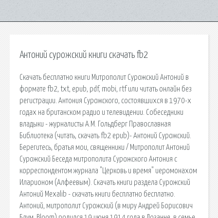
Антоний сурожский книги скачать fb2
Скачать бесплатно книги Митрополит Сурожский Антоний в
формате fb2, txt, epub, pdf, mobi, rtf или читать онлайн без
регистрации. Антония Сурожского, состоявшихся в 1970-х
годах на британском радио и телевидении. Собеседники
владыки - журналисты А.М. Гольдберг Православная
Библиотека (читать, скачать fb2 epub)- Антоний Сурожский.
Берегитесь, братья мои, священники / Митрополит Антоний
Сурожский Беседа митрополита Сурожского Антония с
корреспондентом журнала "Церковь и время" иеромонахом
Иларионом (Алфеевым). Скачать книги раздела Сурожский
Антоний Mexalib - скачать книги бесплатно бесплатно.
Антоний, митрополит Сурожский (в миру Андрей Борисович
Блум, Bloom) родился 19 июня 1914 года в Лозанне, в семье