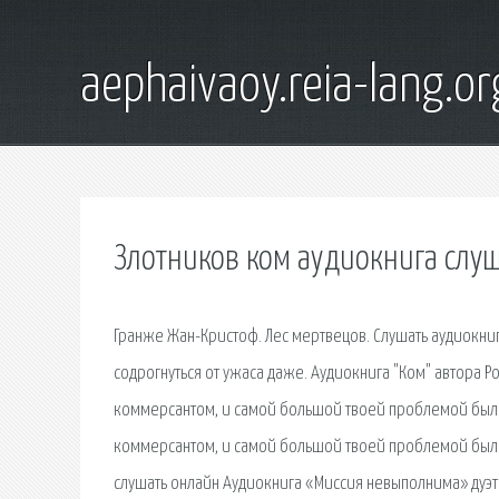
aephaivaoy.reia-lang.or
Злотников ком аудиокнига слу
Гранже Жан-Кристоф. Лес мертвецов. Слушать аудиокниг
содрогнуться от ужаса даже. Аудиокнига "Ком" автора Р
коммерсантом, и самой большой твоей проблемой был н
коммерсантом, и самой большой твоей проблемой был 
слушать онлайн Аудиокнига «Миссия невыполнима» дуэта