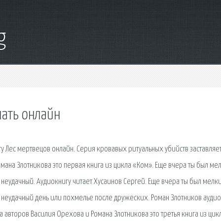
g
шать онлайн
у Лес мертвецов онлайн. Серия кровавых ритуальных убийств заставляе
омана Злотникова это первая книга из цикла «Ком». Еще вчера ты был ме
еудачный. Аудиокнигу читает Хусаинов Сергей. Еще вчера ты был мелк
неудачный день или похмелье после дружеских. Роман Злотников ауди
 авторов Василия Орехова и Романа Злотникова это третья книга из цикл