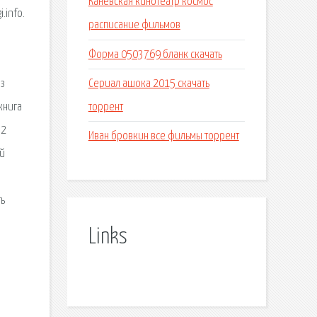
Каневская кинотеатр космос
.info.
расписание фильмов
Форма 0503769 бланк скачать
Сериал ашока 2015 скачать
ез
торрент
книга
 2
Иван бровкин все фильмы торрент
ой
ть
Links