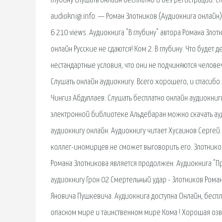
глубину слушать онлайн бесплатно и без регистрации. С
audioknigi.info. — Роман Злотников (Аудиокнига онлай
6 210 views. Аудиокнига "В глубину" автора Романа Злот
онлайн Русские не сдаются! Ком 2. В глубину. Что будет
нестандартные условия, что они не подчиняются челове
Слушать онлайн аудиокнигу. Всего хорошего, и спасибо
Чингиз Абдуллаев. Слушать бесплатно онлайн аудиокниги
электронной библиотеке Альдебаран можно скачать ауд
аудиокнигу онлайн. Аудиокнигу читает Хусаинов Сергей. 
коллег-иномирцев не сможет выговорить его. Злотнико
Романа Злотникова является продолжен. Аудиокнига "Пры
аудиокнигу Грон 02 Смертельный удар - Злотников Ро
Яновича Пушкевича. Аудиокнига доступна Онлайн, бесп
опасном мире и таинственном мире Кома ! Хорошая озвуч