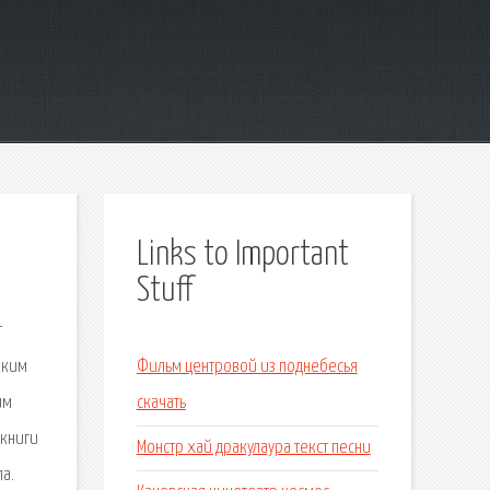
Links to Important
Stuff
т
лким
Фильм центровой из поднебесья
им
скачать
окниги
Монстр хай дракулаура текст песни
а.