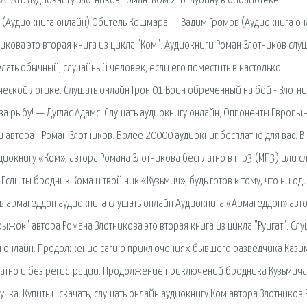
КАЧАТЬ аудиокнигу Злотников Роман: КОМ 2. В глубину в библиотеке
н) (Аудиокнига онлайн) Обитель Кошмара — Вадим Громов (Аудиокнига он
никова это вторая книга из цикла "Ком". Аудиокниги Роман Злотников слу
 делать обычный, случайный человек, если его поместить в настолько
ческой логике. Слушать онлайн Грон 01 Воин обречённый на бой - Злотн
 за рыбу! — Дуглас Адамс. Слушать аудиокнигу онлайн; Оппоненты Европы
 автора - Роман Злотников. Более 20000 аудиокниг бесплатно для вас. В
иокнигу «Ком», автора Романа Злотникова бесплатно в mp3 (МП3) или с
Если ты бродник Кома и твой ник «Кузьмич», будь готов к тому, что ни од
в армагеддон аудиокнига слушать онлайн Аудиокнига «Армагеддон» авт
жок" автора Романа Злотникова это вторая книга из цикла "Руигат". Слу
ман онлайн. Продолжение саги о приключениях бывшего разведчика Кази
латно и без регистрации. Продолжение приключений бродника Кузьмича
ка. Купить и скачать, слушать онлайн аудиокнигу Ком автора Злотников