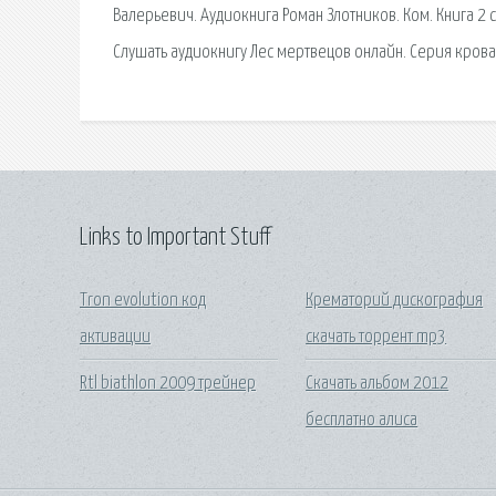
Валерьевич. Аудиокнига Роман Злотников. Ком. Книга 2 
Слушать аудиокнигу Лес мертвецов онлайн. Серия кров
Links to Important Stuff
Tron evolution код
Крематорий дискография
активации
скачать торрент mp3
Rtl biathlon 2009 трейнер
Скачать альбом 2012
бесплатно алиса