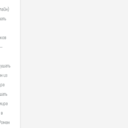
лайн)
шать
иков
 —
лушать
ин из
ора
шать
мира
 в
 Роман