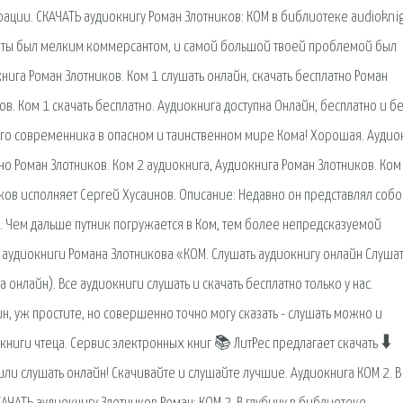
ации. СКАЧАТЬ аудиокнигу Роман Злотников: КОМ в библиотеке audioknigi
ра ты был мелким коммерсантом, и самой большой твоей проблемой был
ига Роман Злотников. Ком 1 слушать онлайн, скачать бесплатно Роман
ов. Ком 1 скачать бесплатно. Аудиокнига доступна Онлайн, бесплатно и б
го современника в опасном и таинственном мире Кома! Хорошая. Аудио
тно Роман Злотников. Ком 2 аудиокнига, Аудиокнига Роман Злотников. Ком
иков исполняет Сергей Хусаинов. Описание: Недавно он представлял соб
. Чем дальше путник погружается в Ком, тем более непредсказуемой
и аудиокниги Романа Злотникова «КОМ. Слушать аудиокнигу онлайн Слуша
онлайн). Все аудиокниги слушать и скачать бесплатно только у нас.
н, уж простите, но совершенно точно могу сказать - слушать можно и
ниги чтеца. Сервис электронных книг 📚 ЛитРес предлагает скачать 🠳
ли слушать онлайн! Скачивайте и слушайте лучшие. Аудиокнига КОМ 2. В