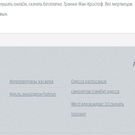
слушать онлайн, скачать бесплатно. Гранже Жан-Кристоф. Лес мертвецов.
авых.
A
Интеллектуалы xxi века
Одесса расписание
самолетов стамбул одесса
Купить аккордеон hohner
Word для виндовс 10 скачать
торрент