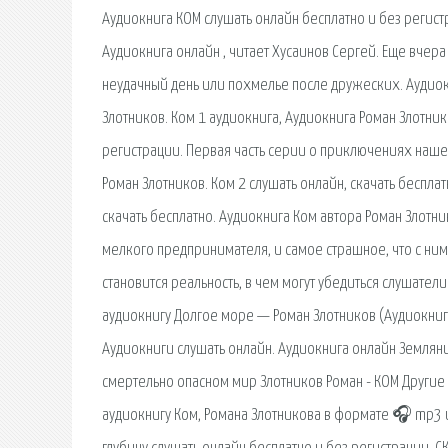
Аудиокнига КОМ слушать онлайн бесплатно и без регистр
Аудиокнига онлайн , читает Хусаинов Сергей. Еще вче
неудачный день или похмелье после дружеских. Аудиокн
Злотников. Ком 1 аудиокнига, Аудиокнига Роман Злотник
регистрации. Первая часть серии о приключениях наше
Роман Злотников. Ком 2 слушать онлайн, скачать беспла
скачать бесплатно. Аудиокнига Ком автора Роман Злотн
мелкого предпринимателя, и самое страшное, что с ним
становится реальность, в чем могут убедиться слушател
аудиокнигу Долгое море — Роман Злотников (Аудиокнига 
Аудиокниги слушать онлайн. Аудиокнига онлайн Земляни
смертельно опасном мир Злотников Роман - КОМ Другие к
аудиокнигу Ком, Романа Злотникова в формате 🎧 mp3 и