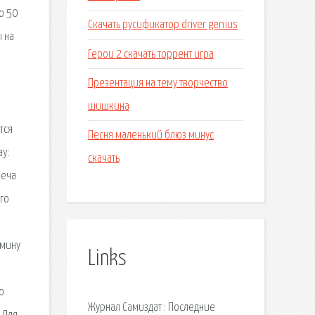
о 50
Скачать русификатор driver genius
 на
Герои 2 скачать торрент игра
Презентация на тему творчество
шишкина
тся
Песня маленький блюз минус
ay:
скачать
реча
го
дмину
Links
л
о
Журнал Самиздат : Последние