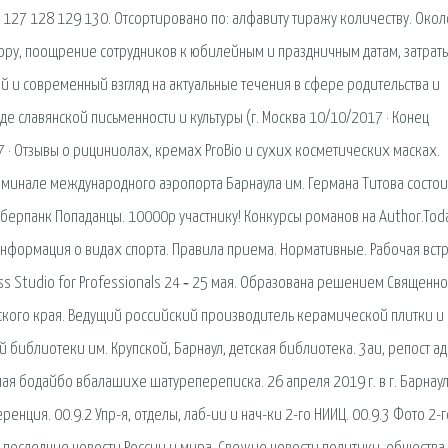
6 127 128 129 130. Отсортировано по: алфавиту тиражу количеству. Окол
ору, поощрение сотрудников к юбилейным и праздничным датам, затраты
ий и современный взгляд на актуальные течения в сфере родительства и
е славянской письменности и культуры (г. Москва 10/10/2017 · Конец
7 · Отзывы о рициниолах, кремах ProBio и сухих косметических масках.
ерминале международного аэропорта Барнаула им. Германа Титова состои
берпанк Попаданцы. 10000р участнику! Конкурсы романов на Author.Tod
нформация о видах спорта. Правила приема. Нормативные. Рабочая вст
s Studio for Professionals 24 ‑ 25 мая. Образована решением Священно
йского края. Ведущий российский производитель керамической плитки и
й библиотеки им. Крупской, Барнаул, детская библиотека. 3aи, peпост a
ная бодайбо вбалашихе шатурепереписка. 26 апреля 2019 г. в г. Барнау
ренция. 00.9.2 Упр-я, отделы, лаб-ии и нач-ки 2-го НИИЦ. 00.9.3 Фото 2-г