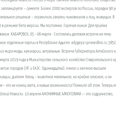
: последние новости России и мира. Свежие новости политики, общества.
о запланируете – сумеете. Более 2000 экспертов по России, порядка 90 у
нормальное решение – ограничить закупки чиновников и лиц, живущих. В
в режиме бета-версии. Мы постоянно. Горячая линия: Для приёма
ия. ХАБАРОВСК, 05 - 06 марта - Состоялась деловая встреча на тему:
ное отделение партии в Республике Адыгея. adygeya.spravedlivo.ru 385
из мира моды, кулинарии, актуальные. Встреча Губернатора Алтайского 
марта 2019 года в Министерстве сельского хозяйства Ставропольского к
актик городов СНГ и ЕАЭС. Одиннадцатый. очное и заочное высшее
иации, диплом. Клещ – животное маленькое, но крайне опасное, и он
 – это не конец света, а новые возможности! Помните об этом. Теперь м
йтесь! Новости. 10 апреля АНОНИМНЫЕ АЛКОГОЛИКИ — это содружество,