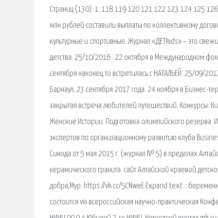
Страниц (130): 1. 118 119 120 121 122 123 124 125 12
млн рублей составили выплаты по коллективному догов
культурные и спортивные. Журнал «ДЕТkids» – это свеж
детства. 25/10/2016 · 22 октября в Международном фонд
сентября наконец то встретилась с НАТАЛЬЕЙ. 25/09/201
Барнаул, 23 сентября 2017 года. 24 ноября в Бизнес-т
закрытая встреча любителей путешествий. Конкурсы: Ки
Женские Истории. Подготовка олимпийского резерва. И
экспертов по организационному развитию клуба Busines
Синода от 5 мая 2015 г. (журнал № 5) в пределах Алта
керамического гранита. сайт Алтайской краевой детско
добpa,Муp. https://vk.cc/5CNweE Expand text… беремен
состоится viii всероссийская научно-практическая Конфе