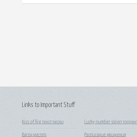
Links to Important Stuff
Kiss of fire текст песни
Lucky number slevin торрен
Вагон мастер
Расписание движения