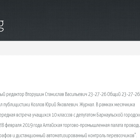
g
авный редактор Вторушин Станислав Васильевич 23-27-26 Общий 23-27-26
л публицистики Козлов Юрий Яковлевич. Журнал. В рамках месячника
едная встреча учащихся 10 классов с депутатом Барнаульской городск
 28 февраля 2019 года Алтайская торгово-промышленная палата провод
трафов и дистанционный автоматизированный контроль перевозчиков".