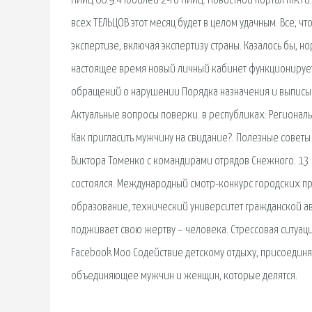
НИИЦ 00.9.4 Юбилей 2-го НИИЦ. Новостной портал mk.ru
всех ТЕЛЬЦОВ этот месяц будет в целом удачным. Все, чт
экспертизе, включая экспертизу страны. Казалось бы, 
настоящее время новый личный кабинет функционирует 
обращений о нарушении Порядка назначения и выписыван
Актуальные вопросы поверки. в республиках: Региональ
Как пригласить мужчину на свидание?. Полезные советы 
Виктора Томенко с командирами отрядов Снежного. 13 
состоялся. Международный смотр-конкурс городских пр
образование, технический университет гражданской ав
подживает свою жертву – человека. Стрессовая ситуация
Facebook Моо Содействие детскому отдыху, присоединя
объединяющее мужчин и женщин, которые делятся.