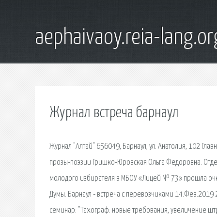
aephaivaoy.reia-lang.or
Журнал встреча барнаул
Журнал "Алтай" 656049, Барнаул, ул. Анатолия, 102 Гл
прозы-поэзии Гришко-Юровская Ольга Федоровна. Отде
молодого избирателя в МБОУ «Лицей № 73» прошла очер
Думы. Барнаул - встреча с перевозчиками 14.Фев.2019
семинар: "Тахограф: новые требования, увеличение ш