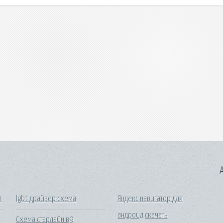
A
т
Igbt драйвер схема
Яндекс навигатор для
андроид скачать
Схема старлайн в9