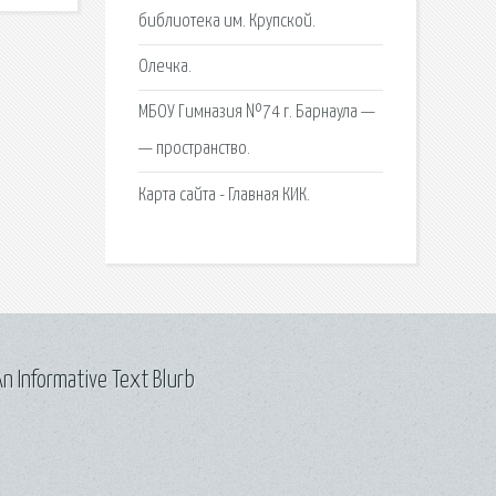
библиотека им. Крупской.
Олечка.
МБОУ Гимназия №74 г. Барнаула —
— пространство.
Карта сайта - Главная КИК.
n Informative Text Blurb