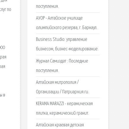
 Для
поступления.
слуг по
АУОР - Алтайское училище
олимпийского резерва, г. Барнаул.
Business Studio: управление
000
бизнесом, бизнес-моделирование.
края
Журнал Самиздат : Последние
рая
поступления.
Алтайская митрополия /
Организации / Патриархия.ru.
ы в
KERAMA MARAZZI - керамическая
плитка, керамический гранит.
Алтайская краевая детская