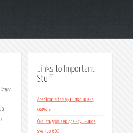
Links to Important
Stuff
 Отдел
Acer iconia tab a511 прошивка
ой
скачать
ит
Скачать драйвер для наушников
sven ap 600