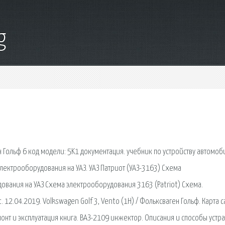
g
 Гольф 6 код модели: 5K1 документация. учебник по устройству автомоб
электрооборудования на УАЗ. УАЗ Патриот (УАЗ-3163) Схема
ования на УАЗ Схема электрооборудования 3163 (Patriot) Схема.
 12.04.2019. Volkswagen Golf 3, Vento (1H) / Фольксваген Гольф. Карта с
монт и эксплуатация книга. ВАЗ-2109 инжектор. Описания и способы устр