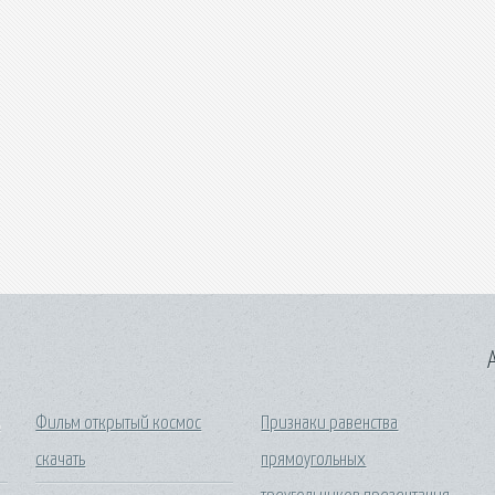
A
ь
Фильм открытый космос
Признаки равенства
скачать
прямоугольных