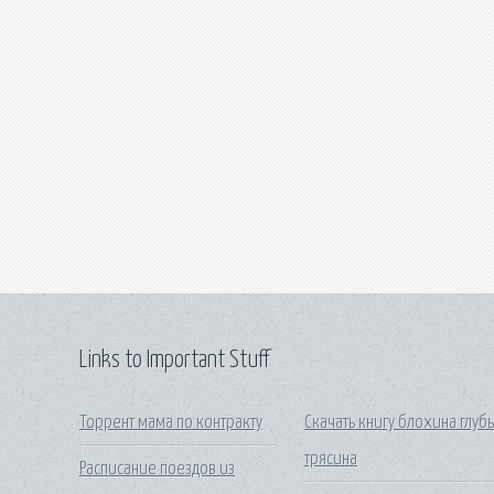
Links to Important Stuff
Торрент мама по контракту
Скачать книгу блохина глуб
трясина
Расписание поездов из