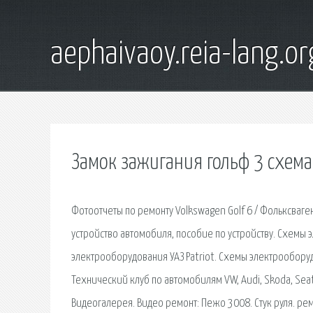
aephaivaoy.reia-lang.or
Замок зажигания гольф 3 схема
Фотоотчеты по ремонту Volkswagen Golf 6 / Фольксваген
устройство автомобиля, пособие по устройству. Схемы 
электрооборудования УАЗ Patriot. Схемы электрооборуд
Технический клуб по автомобилям VW, Audi, Skoda, Seat.
Видеогалерея. Видео ремонт: Пежо 3008. Стук руля. ре