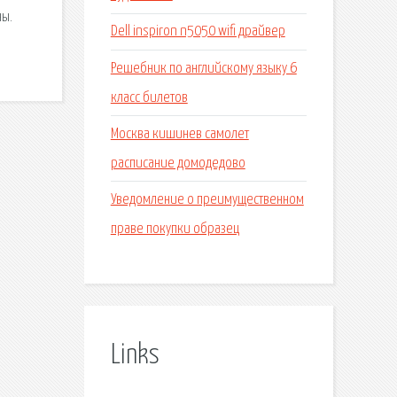
ны.
Dell inspiron n5050 wifi драйвер
Решебник по английскому языку 6
класс билетов
Москва кишинев самолет
расписание домодедово
Уведомление о преимущественном
праве покупки образец
Links