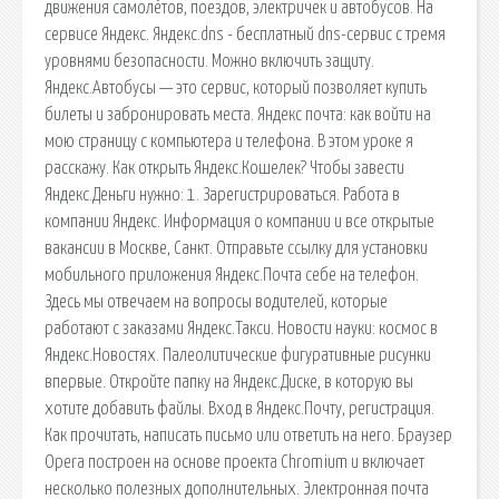
движения самолётов, поездов, электричек и автобусов. На
сервисе Яндекс. Яндекс.dns - бесплатный dns-сервис с тремя
уровнями безопасности. Можно включить защиту.
Яндекс.Автобусы — это сервис, который позволяет купить
билеты и забронировать места. Яндекс почта: как войти на
мою страницу с компьютера и телефона. В этом уроке я
расскажу. Как открыть Яндекс.Кошелек? Чтобы завести
Яндекс.Деньги нужно: 1. Зарегистрироваться. Работа в
компании Яндекс. Информация о компании и все открытые
вакансии в Москве, Санкт. Отправьте ссылку для установки
мобильного приложения Яндекс.Почта себе на телефон.
Здесь мы отвечаем на вопросы водителей, которые
работают с заказами Яндекс.Такси. Новости науки: космос в
Яндекс.Новостях. Палеолитические фигуративные рисунки
впервые. Откройте папку на Яндекс.Диске, в которую вы
хотите добавить файлы. Вход в Яндекс.Почту, регистрация.
Как прочитать, написать письмо или ответить на него. Браузер
Opera построен на основе проекта Chromium и включает
несколько полезных дополнительных. Электронная почта