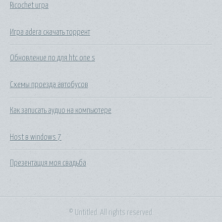
Ricochet игра
Игра adera скачать торрент
Обновление по для htc one s
Схемы проезда автобусов
Как записать аудио на компьютере
Host в windows 7
Презентация моя свадьба
© Untitled. All rights reserved.