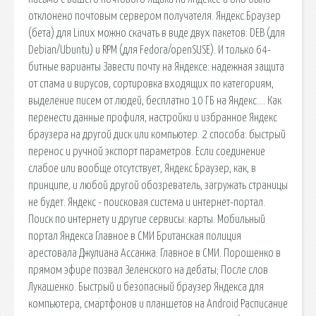
отклонено почтовым сервером получателя. Яндекс.Браузер
(бета) для Linux можно скачать в виде двух пакетов: DEB (для
Debian/Ubuntu) и RPM (для Fedora/openSUSE). И только 64-
битные варианты Завести почту на Яндексе: надежная защита
от спама и вирусов, сортировка входящих по категориям,
выделение писем от людей, бесплатно 10 ГБ на Яндекс…. Как
перенести данные профиля, настройки и избранное Яндекс
браузера на другой диск или компьютер. 2 способа: быстрый
перенос и ручной экспорт параметров. Если соединение
слабое или вообще отсутствует, Яндекс Браузер, как, в
принципе, и любой другой обозреватель, загружать страницы
не будет. Яндекс - поисковая система и интернет-портал.
Поиск по интернету и другие сервисы: карты. Мобильный
портал Яндекса Главное в СМИ Британская полиция
арестовала Джулиана Ассанжа. Главное в СМИ. Порошенко в
прямом эфире позвал Зеленского на дебаты; После слов
Лукашенко. Быстрый и безопасный браузер Яндекса для
компьютера, смартфонов и планшетов на Android Расписание