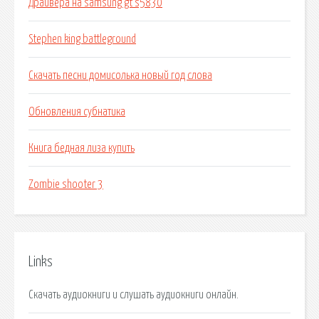
Драйвера на samsung gt s5830
Stephen king battleground
Скачать песни домисолька новый год слова
Обновления субнатика
Книга бедная лиза купить
Zombie shooter 3
Links
Скачать аудиокниги и слушать аудиокниги онлайн.