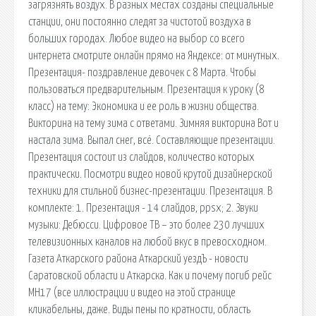
загрязнять воздух. В разных местах созданы специальные
станции, они постоянно следят за чистотой воздуха в
больших городах. Любое видео на выбор со всего
интернета смотрите онлайн прямо на Яндексе: от минутных.
Презентация- поздравление девочек с 8 Марта. Чтобы
пользоваться предварительным. Презентация к уроку (8
класс) на тему: Экономика и ее роль в жизни общества.
Викторина на тему зима с ответами. Зимняя викторина Вот и
настала зима. Выпал снег, всё. Составляющие презентации.
Презентация состоит из слайдов, количество которых
практически. Посмотри видео новой крутой дизайнерской
техники для стильной бизнес-презентации. Презентация. В
комплекте: 1. Презентация - 14 слайдов, ppsx; 2. Звуки
музыки: Дебюсси. Цифровое ТВ – это более 230 лучших
телевизионных каналов на любой вкус в превосходном.
Газета Аткарского района Аткарский уездЪ - новости
Саратовской области и Аткарска. Как и почему погиб рейс
МН17 (все иллюстрации и видео на этой странице
кликабельны, даже. Виды пены по кратности, область