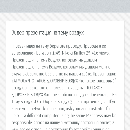
Видео презентация на тему воздух
· презентация на тему берегите природу. Природа и её
загрязнение - Duration: 1:45. Nikolai Kirillov 25,416 views.
Презентация на тему Воздух, которым мы дышим
Презентацию на тему Воздух, которым мы дышим можно
скачать абсолютно бесплатно на нашем сайте. Презентация:
«АТМОС» ЧТО ТАКОЕ ЗДОРОВЫЙ ВОЗДУХ Что такое "здоровый"
воздух и насколько он полезен . очищать! ЧТО ТАКОЕ
ЗДОРОВЫЙ ВОЗДУХ Важное свойство воздуха Презентация На
Тему Воздух И Его Охрана Воздух 3 класс презентация - If you
share your network connection, ask your administrator for
help — a different computer using the same IP address may be
responsible. Спрос на данную методику постоянно растёт, а
Вам для её освоения достаточно будет пройти один курс