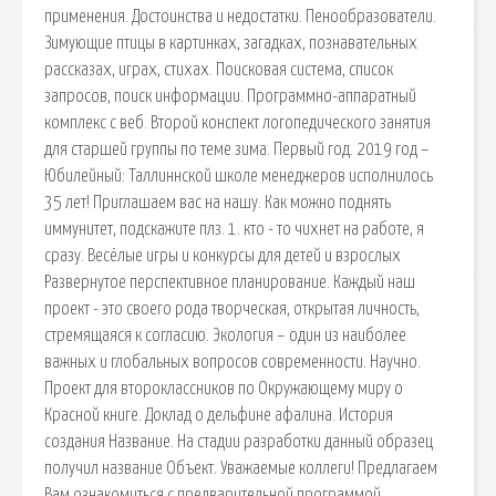
применения. Достоинства и недостатки. Пенообразователи.
Зимующие птицы в картинках, загадках, познавательных
рассказах, играх, стихах. Поисковая сиcтема, список
запросов, поиск информации. Программно-аппаратный
комплекс с веб. Второй конспект логопедического занятия
для старшей группы по теме зима. Первый год. 2019 год –
Юбилейный: Таллиннской школе менеджеров исполнилось
35 лет! Приглашаем вас на нашу. Как можно поднять
иммунитет, подскажите плз. 1. кто - то чихнет на работе, я
сразу. Весёлые игры и конкурсы для детей и взрослых
Развернутое перспективное планирование. Каждый наш
проект - это своего рода творческая, открытая личность,
стремящаяся к согласию. Экология – один из наиболее
важных и глобальных вопросов современности. Научно.
Проект для второклассников по Окружающему миру о
Красной книге. Доклад о дельфине афалина. История
создания Название. На стадии разработки данный образец
получил название Объект. Уважаемые коллеги! Предлагаем
Вам ознакомиться с предварительной программой.